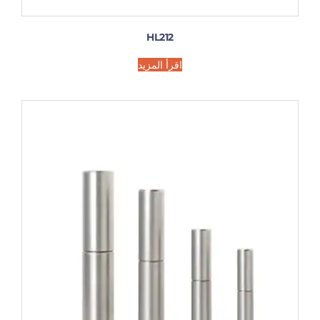
HL212
اقرأ المزيد