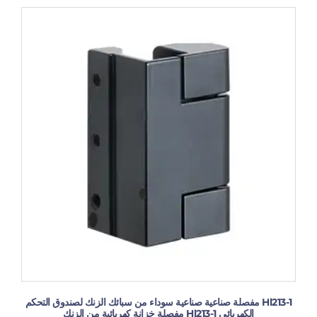
Hl213-1 مفصلة صناعية صناعية سوداء من سبائك الزنك لصندوق التحكم
الكهربائي Hl213-1 مفصلة خزانة كهربائية من الزنك