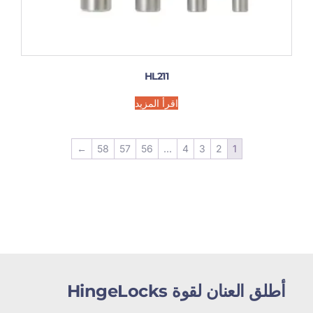
HL211
اقرأ المزيد
←
58
57
56
...
4
3
2
1
أطلق العنان لقوة HingeLocks