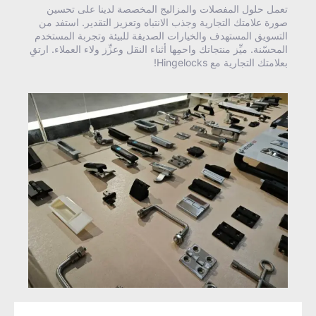
تعمل حلول المفصلات والمزاليج المخصصة لدينا على تحسين
صورة علامتك التجارية وجذب الانتباه وتعزيز التقدير. استفد من
التسويق المستهدف والخيارات الصديقة للبيئة وتجربة المستخدم
المحسّنة. ميِّز منتجاتك واحمِها أثناء النقل وعزِّز ولاء العملاء. ارتقِ
بعلامتك التجارية مع Hingelocks!