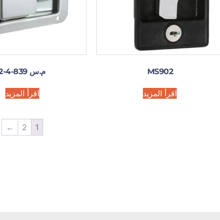
MS902
م.س 839-4-2
اقرأ المزيد
اقرأ المزيد
←
2
1