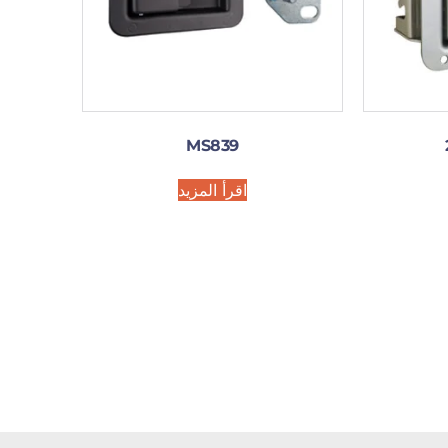
MS839
اقرأ المزيد