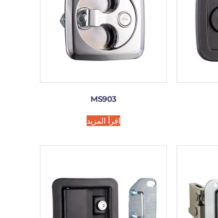
MS903
اقرأ المزيد