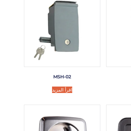
MSH-02
اقرأ المزيد