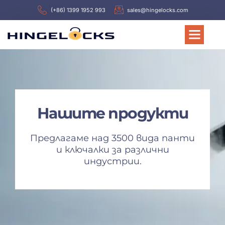
(+86) 1399 1952 993
sales@hingelocks.com
Нашите продукти
Предлагаме над 3500 вида панти
и ключалки за различни
индустрии.