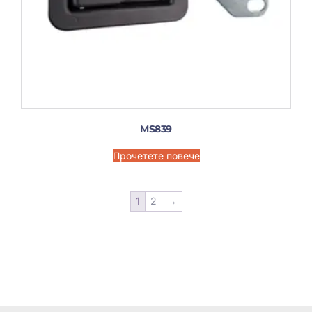
MS839
Прочетете повече
1
2
→