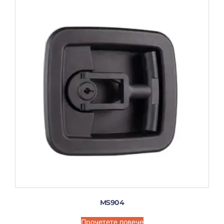
MS904
Прочетете повече