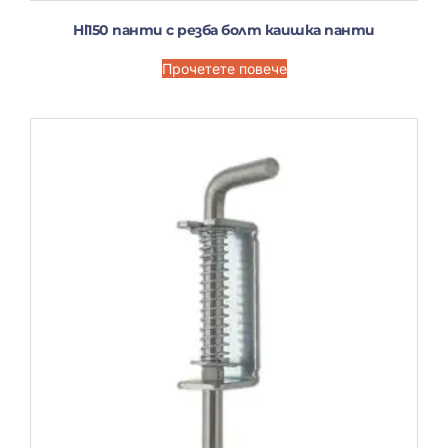
Hl150 панти с резба болт каишка панти
Прочетете повече