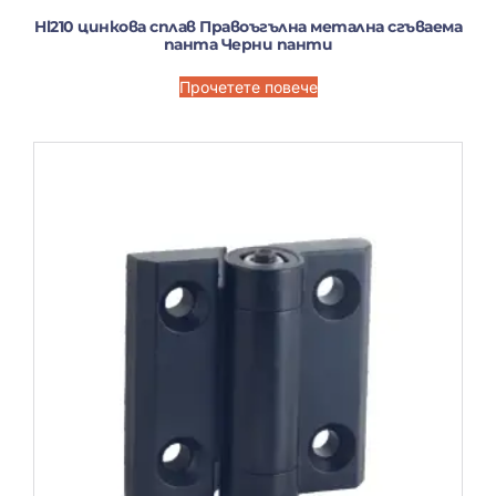
Hl210 цинкова сплав Правоъгълна метална сгъваема
панта Черни панти
Прочетете повече