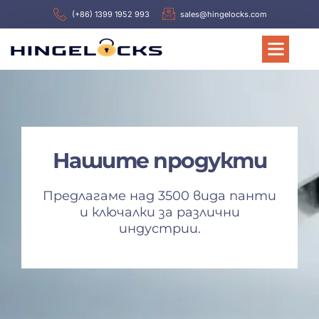
(+86) 1399 1952 993
sales@hingelocks.com
Нашите продукти
Предлагаме над 3500 вида панти
и ключалки за различни
индустрии.