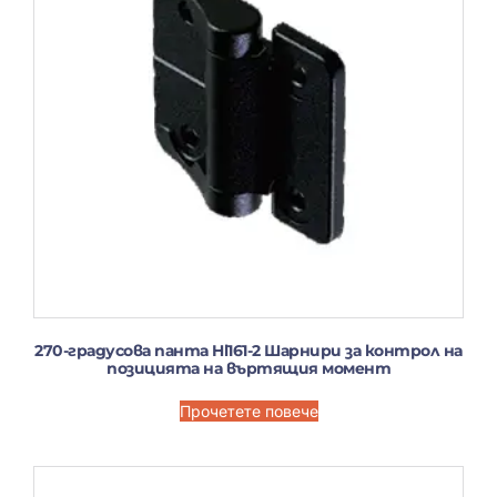
270-градусова панта Hl161-2 Шарнири за контрол на
позицията на въртящия момент
Прочетете повече