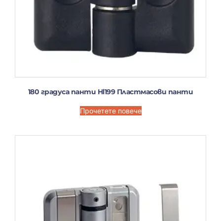
180 градуса панти Hl199 Пластмасови панти
Прочетете повече