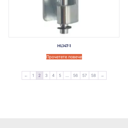
HL147-1
Прочетете повече
←
1
2
3
4
5
...
56
57
58
→