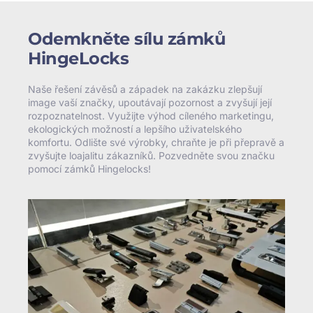
Odemkněte sílu zámků
HingeLocks
Naše řešení závěsů a západek na zakázku zlepšují
image vaší značky, upoutávají pozornost a zvyšují její
rozpoznatelnost. Využijte výhod cíleného marketingu,
ekologických možností a lepšího uživatelského
komfortu. Odlište své výrobky, chraňte je při přepravě a
zvyšujte loajalitu zákazníků. Pozvedněte svou značku
pomocí zámků Hingelocks!