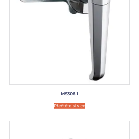
MS306-1
Přečtěte si více