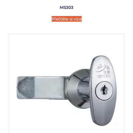
MS303
Přečtěte si více