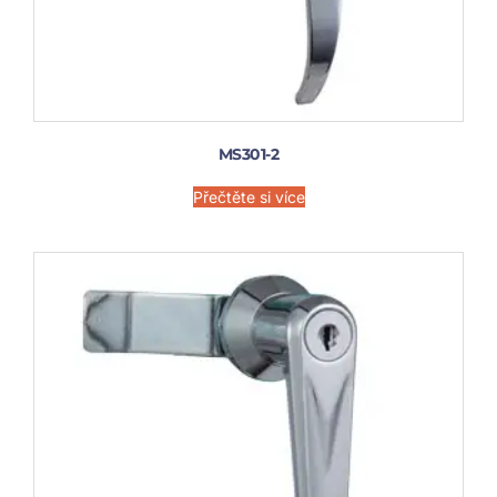
MS301-2
Přečtěte si více