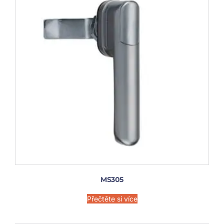
MS305
Přečtěte si více