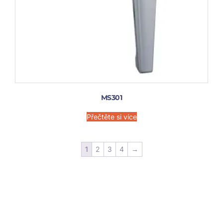
MS301
Přečtěte si více
1
2
3
4
→