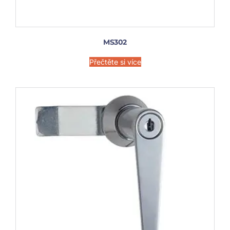
MS302
Přečtěte si více