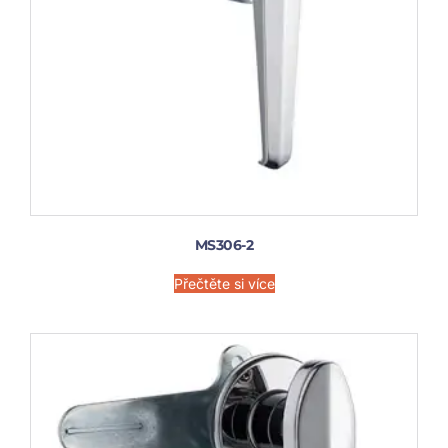
MS306-2
Přečtěte si více