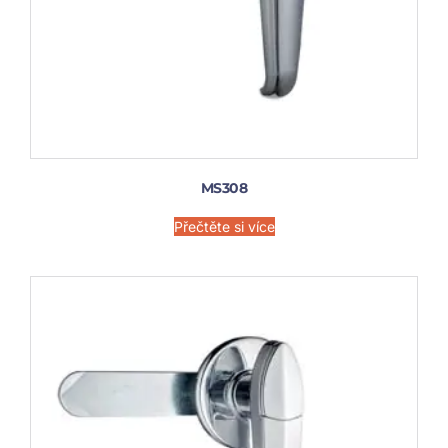
MS308
Přečtěte si více