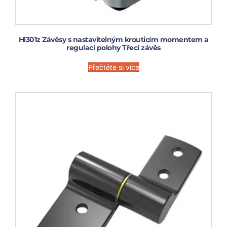
Hl301z Závěsy s nastavitelným krouticím momentem a
regulací polohy Třecí závěs
Přečtěte si více