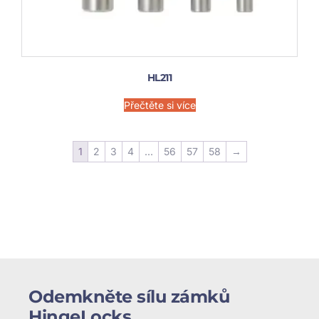
HL211
Přečtěte si více
1
2
3
4
...
56
57
58
→
Odemkněte sílu zámků
HingeLocks