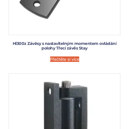
Hl300z Závěsy s nastavitelným momentem ovládání
polohy Třecí závěs Stay
Přečtěte si více