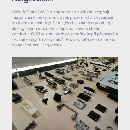
Naše řešení závěsů a západek na zakázku zlepšují
image vaší značky, upoutávají pozornost a zvyšují její
rozpoznatelnost. Využijte výhod cíleného marketingu,
ekologických možností a lepšího uživatelského
komfortu. Odlište své výrobky, chraňte je při přepravě a
zvyšujte loajalitu zákazníků. Pozvedněte svou značku
pomocí zámků Hingelocks!