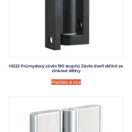
Hl222 Průmyslový závěs 190 stupňů Závěs dveří skříně ze
zinkové slitiny
Přečtěte si více