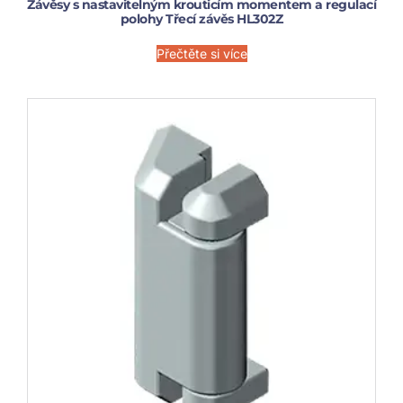
Závěsy s nastavitelným krouticím momentem a regulací
polohy Třecí závěs HL302Z
Přečtěte si více