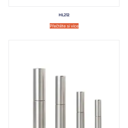
HL212
Přečtěte si více