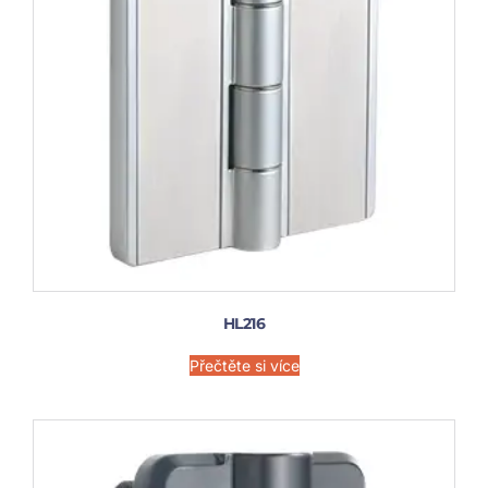
HL216
Přečtěte si více