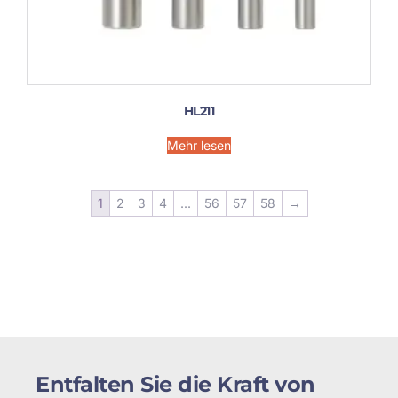
HL211
Mehr lesen
1
2
3
4
...
56
57
58
→
Entfalten Sie die Kraft von