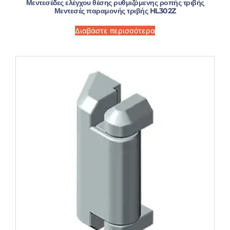
Μεντεσέδες ελέγχου θέσης ρυθμιζόμενης ροπής τριβής
Μεντεσές παραμονής τριβής HL302Z
Διαβάστε περισσότερα