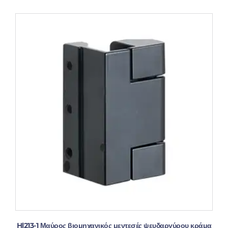
Hl213-1 Μαύρος βιομηχανικός μεντεσές ψευδαργύρου κράμα