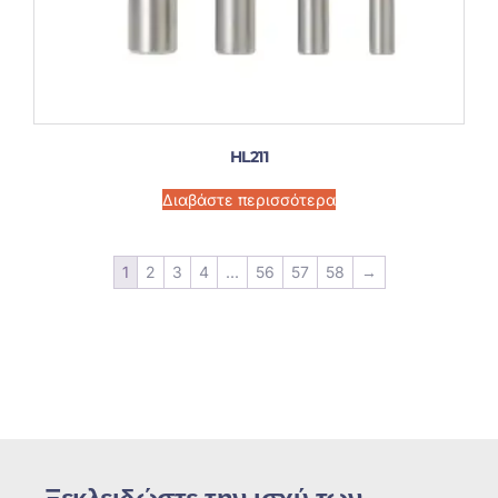
HL211
Διαβάστε περισσότερα
1
2
3
4
...
56
57
58
→