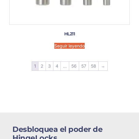
HL211
Seguir leyendo
1
2
3
4
...
56
57
58
→
Desbloquea el poder de
HingeLocks