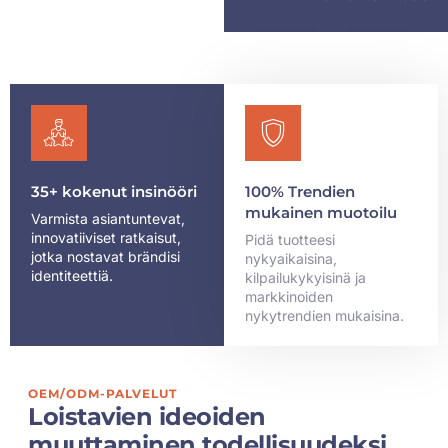
35+ kokenut insinööri
100% Trendien
mukainen muotoilu
Varmista asiantuntevat,
innovatiiviset ratkaisut,
Pidä tuotteesi
jotka nostavat brändisi
nykyaikaisina,
identiteettiä.
kilpailukykyisinä ja
markkinoiden
nykytrendien mukaisina.
OEM/ODM-PALVELUT
Loistavien ideoiden
muuttaminen todellisuudeksi