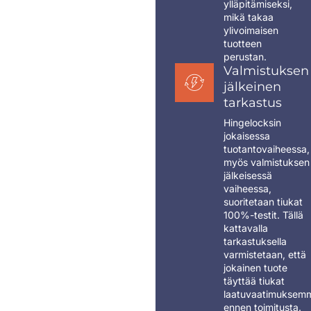
ylläpitämiseksi,
mikä takaa
ylivoimaisen
tuotteen
perustan.
Valmistuksen
jälkeinen
tarkastus
Hingelocksin
jokaisessa
tuotantovaiheessa,
myös valmistuksen
jälkeisessä
vaiheessa,
suoritetaan tiukat
100%-testit. Tällä
kattavalla
tarkastuksella
varmistetaan, että
jokainen tuote
täyttää tiukat
laatuvaatimuksem
ennen toimitusta.