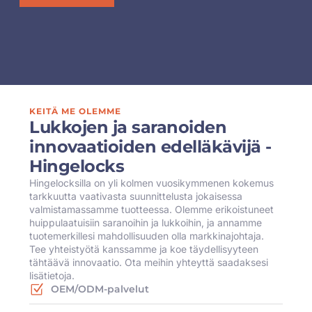
KEITÄ ME OLEMME
Lukkojen ja saranoiden
innovaatioiden edelläkävijä -
Hingelocks
Hingelocksilla on yli kolmen vuosikymmenen kokemus
tarkkuutta vaativasta suunnittelusta jokaisessa
valmistamassamme tuotteessa. Olemme erikoistuneet
huippulaatuisiin saranoihin ja lukkoihin, ja annamme
tuotemerkillesi mahdollisuuden olla markkinajohtaja.
Tee yhteistyötä kanssamme ja koe täydellisyyteen
tähtäävä innovaatio. Ota meihin yhteyttä saadaksesi
lisätietoja.
OEM/ODM-palvelut