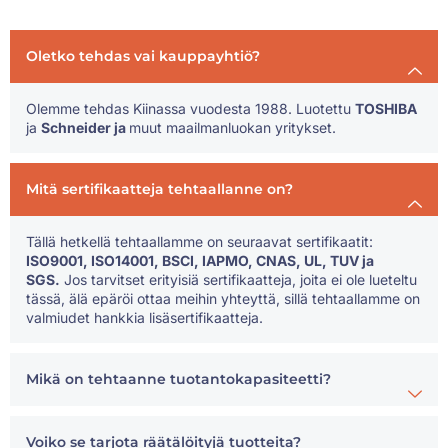
Oletko tehdas vai kauppayhtiö?
Olemme tehdas Kiinassa vuodesta 1988. Luotettu
TOSHIBA
ja
Schneider ja
muut maailmanluokan yritykset.
Mitä sertifikaatteja tehtaallanne on?
Tällä hetkellä tehtaallamme on seuraavat sertifikaatit:
ISO9001, ISO14001, BSCI, IAPMO, CNAS, UL, TUV ja
SGS.
Jos tarvitset erityisiä sertifikaatteja, joita ei ole lueteltu
tässä, älä epäröi ottaa meihin yhteyttä, sillä tehtaallamme on
valmiudet hankkia lisäsertifikaatteja.
Mikä on tehtaanne tuotantokapasiteetti?
Voiko se tarjota räätälöityjä tuotteita?