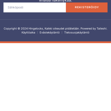
ilmaisia näkemyksiä.
REKISTERÖIDY
Copyright © 2024 Hingelocks, Kaikki oikeudet pidätetään. Powered by Taileshi.
Käyttöaika
Evästekäytäntö
Tietosuojakäytäntö