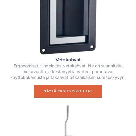
Vetokahvat
Ergonomiset Hingelocks-vetokahvat. Ne on suunniteltu
mukavuutta ja kestävyyttä varten, parantavat
käyttökokemusta ja takaavat pitkäaikaisen suorituskyvyn.
NÄYTÄ YKSITYISKOHDAT