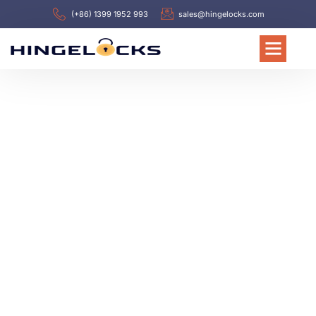
(+86) 1399 1952 993
sales@hingelocks.com
TERVETULOA HINGELOCKS
Johtava sähkökaapin
saranat ja salvat
valmistaja Kiinassa
vuodesta 1988 lähtien