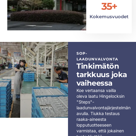
35+
Kokemusvuodet
SOP-
LAADUNVALVONTA
Tinkimätön
tarkkuus joka
vaiheessa
Koe vertaansa vailla
oleva laatu Hingelocksin
"Steps"-
laadunvalvontajärjestelmän
avulla. Tiukka testaus
raaka-aineesta
lopputuotteeseen
varmistaa, että jokainen