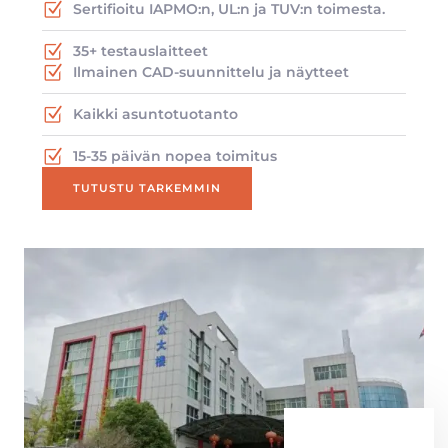
Sertifioitu IAPMO:n, UL:n ja TUV:n toimesta.
35+ testauslaitteet
Ilmainen CAD-suunnittelu ja näytteet
Kaikki asuntotuotanto
15-35 päivän nopea toimitus
TUTUSTU TARKEMMIN