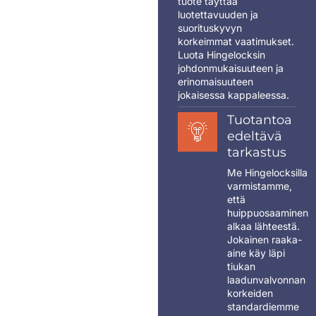
tuote täyttää
luotettavuuden ja
suorituskyvyn
korkeimmat vaatimukset.
Luota Hingelocksin
johdonmukaisuuteen ja
erinomaisuuteen
jokaisessa kappaleessa.
Tuotantoa
edeltävä
tarkastus
Me Hingelocksilla
varmistamme,
että
huippuosaaminen
alkaa lähteestä.
Jokainen raaka-
aine käy läpi
tiukan
laadunvalvonnan
korkeiden
standardiemme