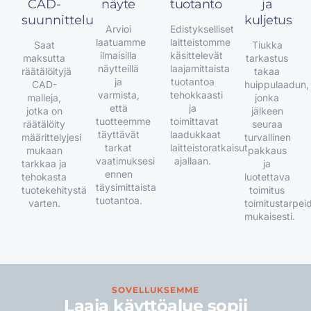
CAD-
näyte
tuotanto
ja
suunnittelu
kuljetus
Arvioi
Edistykselliset
laatuamme
laitteistomme
Saat
Tiukka
ilmaisilla
käsittelevät
maksutta
tarkastus
näytteillä
laajamittaista
räätälöityjä
takaa
ja
tuotantoa
CAD-
huippulaadun,
varmista,
tehokkaasti
malleja,
jonka
että
ja
jotka on
jälkeen
tuotteemme
toimittavat
räätälöity
seuraa
täyttävät
laadukkaat
määrittelyjesi
turvallinen
tarkat
laitteistoratkaisut
mukaan
pakkaus
vaatimuksesi
ajallaan.
tarkkaa ja
ja
ennen
tehokasta
luotettava
täysimittaista
tuotekehitystä
toimitus
tuotantoa.
varten.
toimitustarpei
mukaisesti.
SOVELLUKSEMME
Laaja käyttöalue sopii