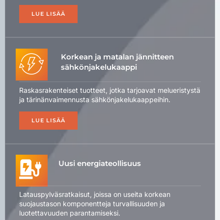
LUE LISÄÄ
Korkean ja matalan jännitteen
sähkönjakelukaappi
Raskasrakenteiset tuotteet, jotka tarjoavat melueristystä
ja tärinänvaimennusta sähkönjakelukaappeihin.
LUE LISÄÄ
Uusi energiateollisuus
Latauspylväsratkaisut, joissa on useita korkean
suojaustason komponentteja turvallisuuden ja
luotettavuuden parantamiseksi.