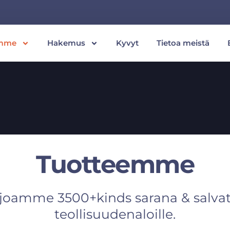
emme
Hakemus
Kyvyt
Tietoa meistä
Tuotteemme
joamme 3500+kinds sarana & salvat
teollisuudenaloille.