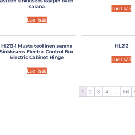
asteen sinkkiseos kaapin oven
sarana
Lue lisää
Lue lisää
Hl213-1 Musta teollinen sarana
HL212
Sinkkiseos Electric Control Box
Electric Cabinet Hinge
Lue lisää
Lue lisää
1
2
3
4
...
56