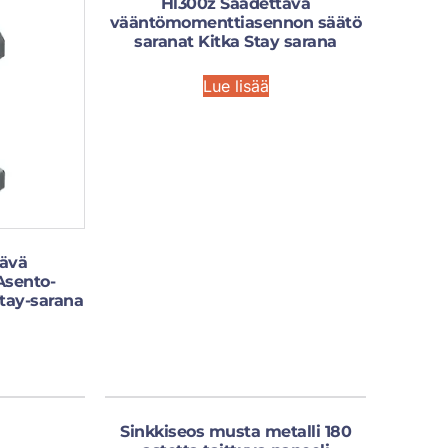
Hl300z Säädettävä
vääntömomenttiasennon säätö
saranat Kitka Stay sarana
Lue lisää
tävä
Asento-
Stay-sarana
Sinkkiseos musta metalli 180