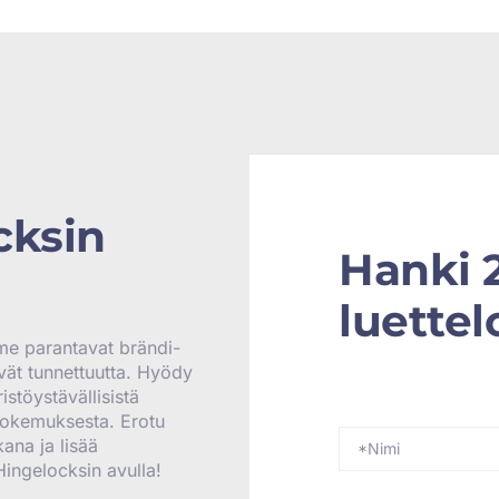
cksin
Hanki 
luettel
me parantavat brändi-
vät tunnettuutta. Hyödy
stöystävällisistä
kokemuksesta. Erotu
kana ja lisää
Hingelocksin avulla!