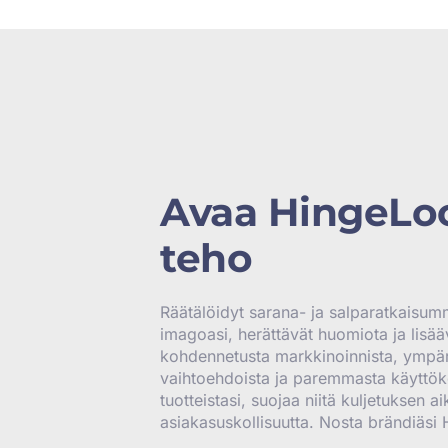
Avaa HingeLo
teho
Räätälöidyt sarana- ja salparatkaisum
imagoasi, herättävät huomiota ja lisää
kohdennetusta markkinoinnista, ympäri
vaihtoehdoista ja paremmasta käyttö
tuotteistasi, suojaa niitä kuljetuksen ai
asiakasuskollisuutta. Nosta brändiäsi 