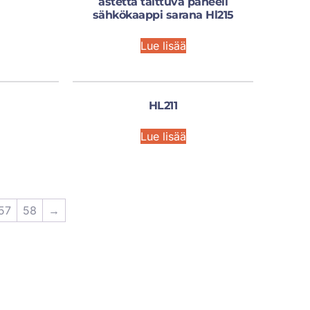
astetta taittuva paneeli
sähkökaappi sarana Hl215
Lue lisää
HL211
Lue lisää
57
58
→