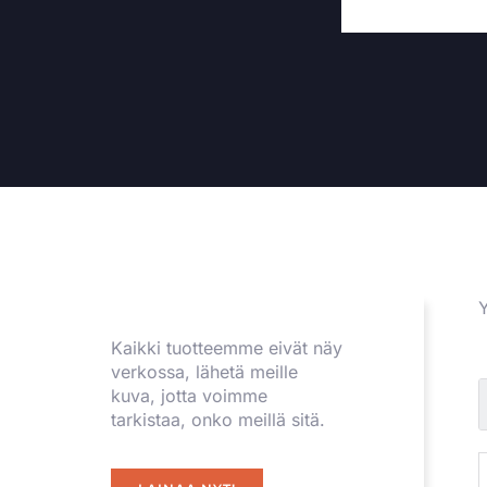
Y
Kaikki tuotteemme eivät näy
verkossa, lähetä meille
kuva, jotta voimme
tarkistaa, onko meillä sitä.