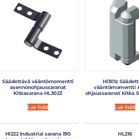
Säädettävä vääntömomentti
Hl301z Säädet
asennonohjaussaranat
vääntömomentti 
Kitkasarana HL302Z
ohjaussaranat Kitka 
Lue lisää
Lue lisää
Hl222 Industrial sarana 190
HL216