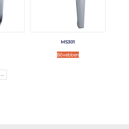
MS301
Bővebben
→