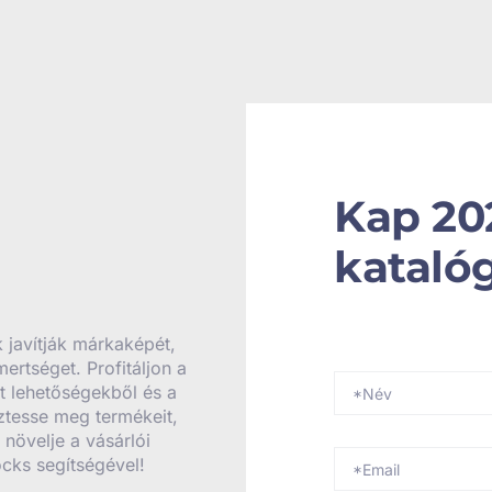
Kap 20
kataló
 javítják márkaképét,
mertséget. Profitáljon a
t lehetőségekből és a
ztesse meg termékeit,
 növelje a vásárlói
ocks segítségével!