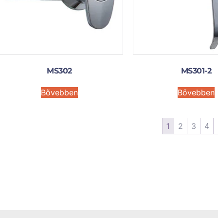
MS302
MS301-2
Bővebben
Bővebben
1
2
3
4