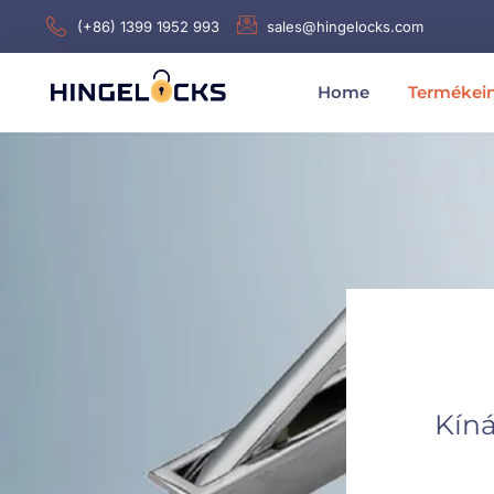
(+86) 1399 1952 993
sales@hingelocks.com
Home
Termékei
Kíná