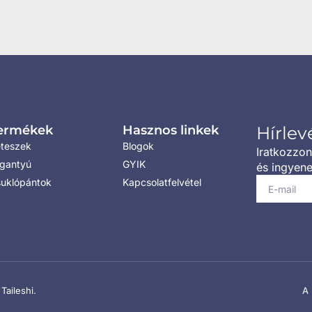
ermékek
Hasznos linkek
Hírlev
teszek
Blogok
Iratkozzon
gantyú
GYIK
és ingyene
uklópántok
Kapcsolatfelvétel
aileshi.
A 