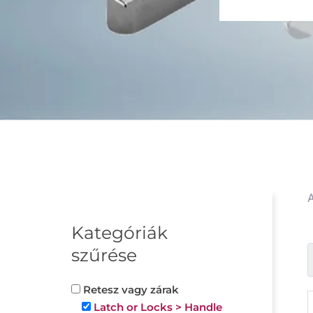
A
Kategóriák
szűrése
Retesz vagy zárak
Latch or Locks > Handle