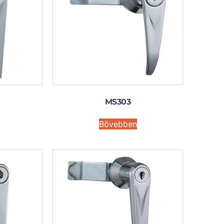
MS303
Bővebben