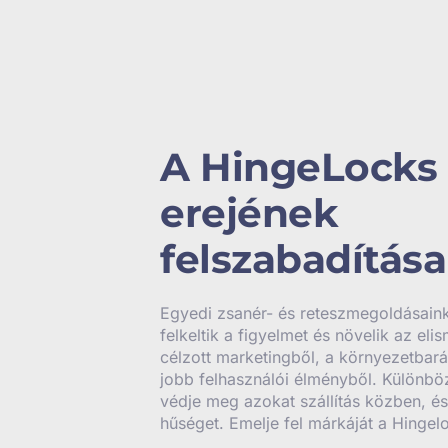
A HingeLocks
erejének
felszabadítása
Egyedi zsanér- és reteszmegoldásaink
felkeltik a figyelmet és növelik az elis
célzott marketingből, a környezetbará
jobb felhasználói élményből. Különbö
védje meg azokat szállítás közben, és
hűséget. Emelje fel márkáját a Hingel