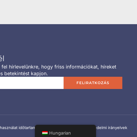
él
 fel hírlevelünkre, hogy friss információkat, híreket
s betekintést kapjon.
FELIRATKOZÁS
használat időtartama
Cookie szabályzat
Adatvédelmi irányelvek
Hungarian