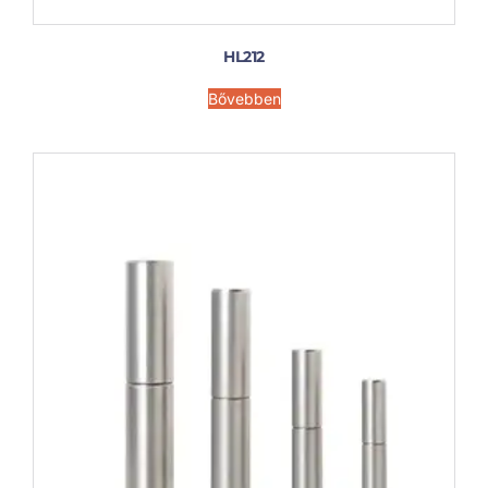
HL212
Bővebben