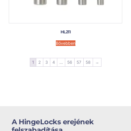
HL211
Bővebben
1
2
3
4
...
56
57
58
→
A HingeLocks erejének
felszabadítása