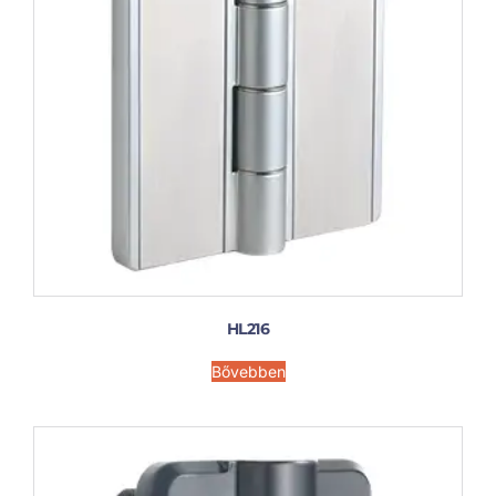
HL216
Bővebben