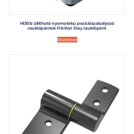
Hl301z állítható nyomatékú pozíciószabályozó
csuklópántok Friction Stay csuklópánt
Bővebben