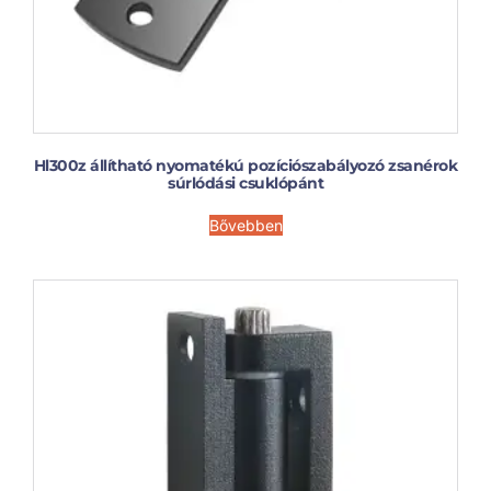
Hl300z állítható nyomatékú pozíciószabályozó zsanérok
súrlódási csuklópánt
Bővebben