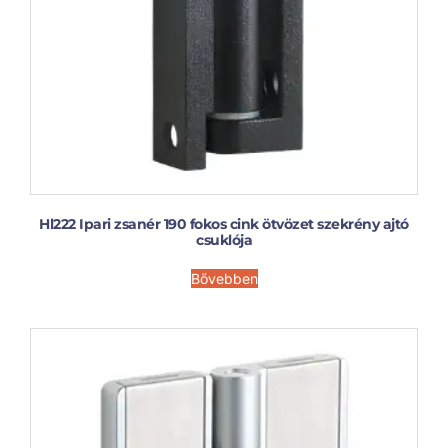
Hl222 Ipari zsanér 190 fokos cink ötvözet szekrény ajtó
csuklója
Bővebben