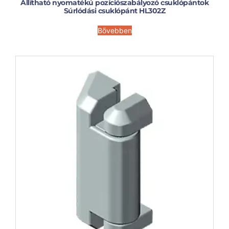
Állítható nyomatékú pozíciószabályozó csuklópántok
Súrlódási csuklópánt HL302Z
Bővebben