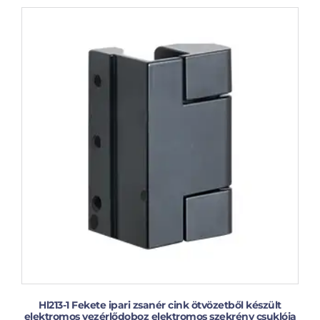
Hl213-1 Fekete ipari zsanér cink ötvözetből készült
elektromos vezérlődoboz elektromos szekrény csuklója