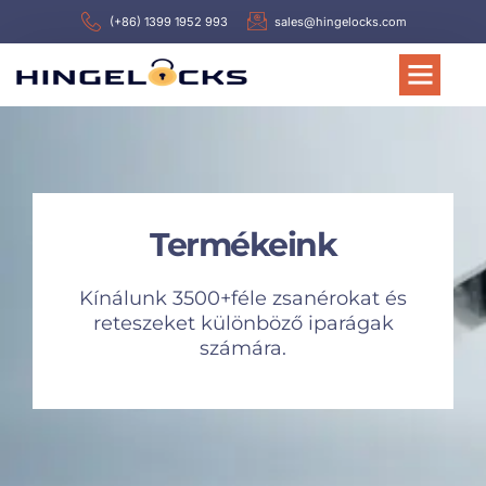
(+86) 1399 1952 993
sales@hingelocks.com
Termékeink
Kínálunk 3500+féle zsanérokat és
reteszeket különböző iparágak
számára.