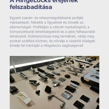
A HingeLocks erejének
felszabadítása
Egyedi zsanér- és reteszmegoldásaink javítják
márkaképét, felkeltik a figyelmet és növelik az
elismertséget. Profitáljon a célzott marketingből, a
környezetbarát lehetőségekből és a jobb felhasználói
élményből. Különböztesse meg termékeit, védje meg
azokat szállítás közben, és növelje a vásárlói hűséget.
Emelje fel márkáját a Hingelocks segítségével!