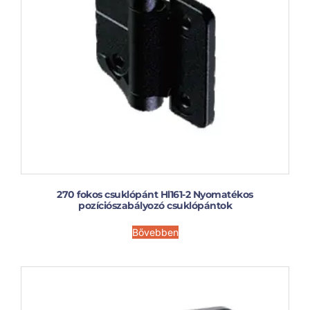
270 fokos csuklópánt Hl161-2 Nyomatékos
pozíciószabályozó csuklópántok
Bővebben