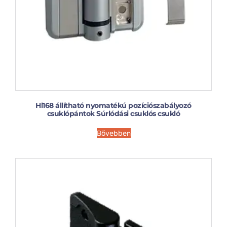
Hl168 állítható nyomatékú pozíciószabályozó
csuklópántok Súrlódási csuklós csukló
Bővebben