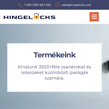
(+86) 1399 1952 993
sales@hingelocks.com
Termékeink
Kínálunk 3500+féle zsanérokat és
reteszeket különböző iparágak
számára.