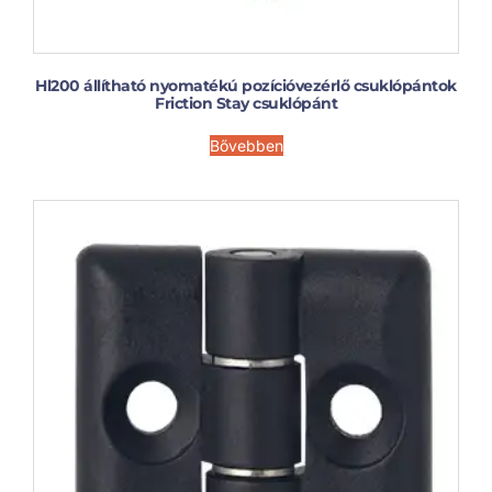
Hl200 állítható nyomatékú pozícióvezérlő csuklópántok
Friction Stay csuklópánt
Bővebben