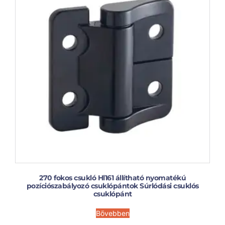
270 fokos csukló Hl161 állítható nyomatékú
pozíciószabályozó csuklópántok Súrlódási csuklós
csuklópánt
Bővebben