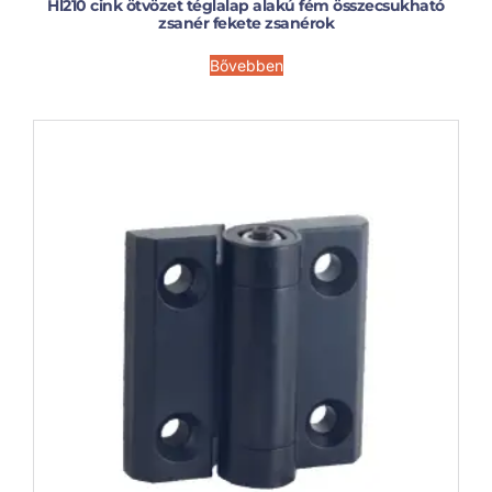
Hl210 cink ötvözet téglalap alakú fém összecsukható
zsanér fekete zsanérok
Bővebben