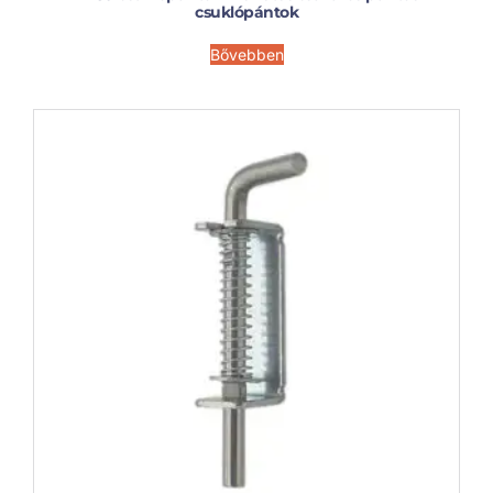
csuklópántok
Bővebben