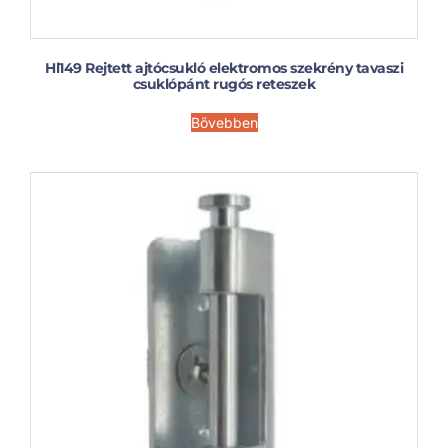
Hl149 Rejtett ajtócsukló elektromos szekrény tavaszi
csuklópánt rugós reteszek
Bővebben