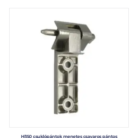
Hl150 csuklópántok menetes csavaros pántos