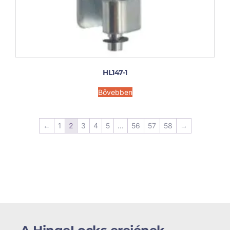
HL147-1
Bővebben
←
1
2
3
4
5
...
56
57
58
→