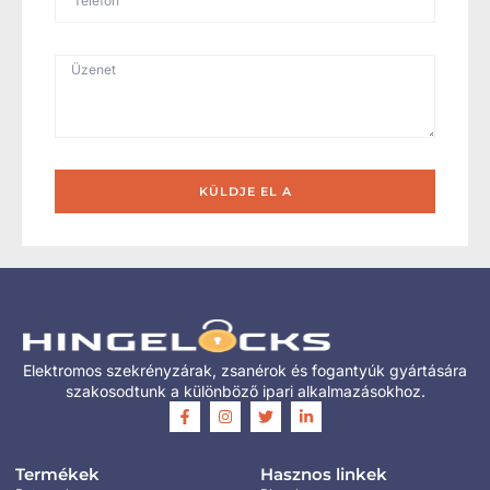
KÜLDJE EL A
Elektromos szekrényzárak, zsanérok és fogantyúk gyártására
szakosodtunk a különböző ipari alkalmazásokhoz.
Termékek
Hasznos linkek