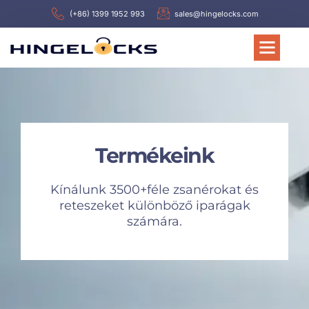
(+86) 1399 1952 993
sales@hingelocks.com
Termékeink
Kínálunk 3500+féle zsanérokat és
reteszeket különböző iparágak
számára.