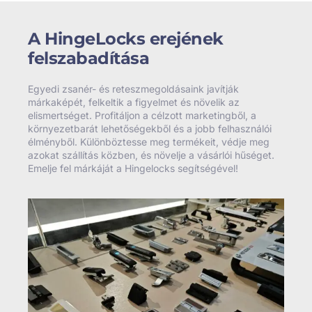
A HingeLocks erejének
felszabadítása
Egyedi zsanér- és reteszmegoldásaink javítják
márkaképét, felkeltik a figyelmet és növelik az
elismertséget. Profitáljon a célzott marketingből, a
környezetbarát lehetőségekből és a jobb felhasználói
élményből. Különböztesse meg termékeit, védje meg
azokat szállítás közben, és növelje a vásárlói hűséget.
Emelje fel márkáját a Hingelocks segítségével!