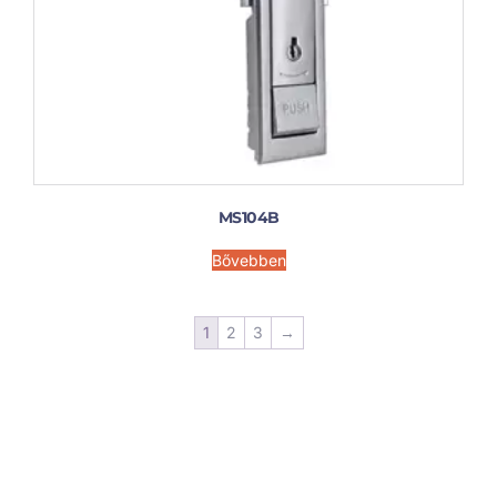
MS104B
Bővebben
1
2
3
→