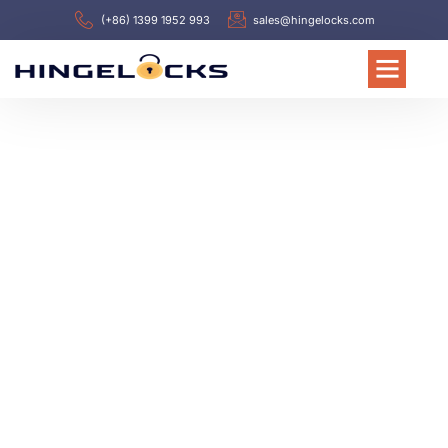
(+86) 1399 1952 993
sales@hingelocks.com
BENVENUTI A HINGELOCKS
Produttore leader di
cerniere e chiusure
elettriche per armadi in
Cina dal 1988