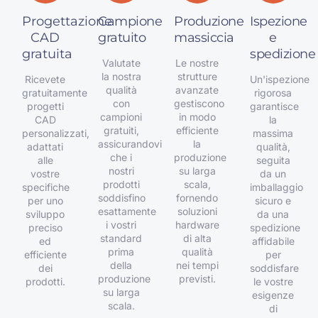
Progettazione
Campione
Produzione
Ispezione
CAD
gratuito
massiccia
e
gratuita
spedizione
Valutate
Le nostre
la nostra
strutture
Ricevete
Un'ispezione
qualità
avanzate
gratuitamente
rigorosa
con
gestiscono
progetti
garantisce
campioni
in modo
CAD
la
gratuiti,
efficiente
personalizzati,
massima
assicurandovi
la
adattati
qualità,
che i
produzione
alle
seguita
nostri
su larga
vostre
da un
prodotti
scala,
specifiche
imballaggio
soddisfino
fornendo
per uno
sicuro e
esattamente
soluzioni
sviluppo
da una
i vostri
hardware
preciso
spedizione
standard
di alta
ed
affidabile
prima
qualità
efficiente
per
della
nei tempi
dei
soddisfare
produzione
previsti.
prodotti.
le vostre
su larga
esigenze
scala.
di