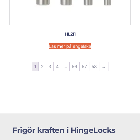
HL211
Läs mer på engelska
1
2
3
4
...
56
57
58
→
Frigör kraften i HingeLocks