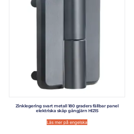
Zinklegering svart metall 180 graders fällbar panel
elektriska skåp gångjärn Hl215
Läs mer på engelska