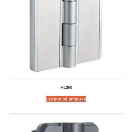
HL216
Läs mer på engelska