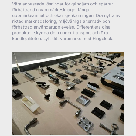
Våra anpassade lösningar för gångjärn och spärrar
förbättrar din varumärkesimage, fångar
uppmärksamhet och ökar igenkänningen. Dra nytta av
riktad marknadsföring, miljövänliga alternativ och
förbättrad användarupplevelse. Differentiera dina
produkter, skydda dem under transport och öka
kundlojaliteten. Lyft ditt varumärke med Hingelocks!