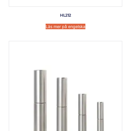
HL212
Läs mer på engelska