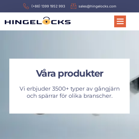
(+86) 1399 1952 993
sales@hingelocks.com
Våra produkter
Vi erbjuder 3500+ typer av gångjärn
och spärrar för olika branscher.