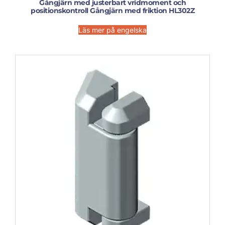
Gångjärn med justerbart vridmoment och
positionskontroll Gångjärn med friktion HL302Z
Läs mer på engelska