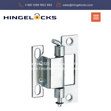
(+86) 1399 1952 993
sales@hingelocks.com
Inicio
/
Bisagras
/ 120 Bisagras Para Puertas
Hl068 Bisagra Esquinera Industrial Para Armarios