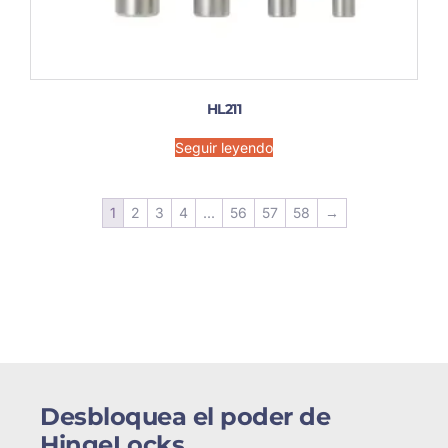
HL211
Seguir leyendo
1
2
3
4
...
56
57
58
→
Desbloquea el poder de
HingeLocks