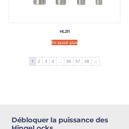
HL211
En savoir plus
1
2
3
4
…
56
57
58
→
Débloquer la puissance des
HingeLocks