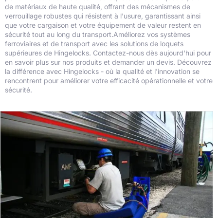
de matériaux de haute qualité, offrant des mécanismes de
verrouillage robustes qui résistent à l'usure, garantissant ainsi
que votre cargaison et votre équipement de valeur restent en
sécurité tout au long du transport.Améliorez vos systèmes
ferroviaires et de transport avec les solutions de loquets
supérieures de Hingelocks. Contactez-nous dès aujourd'hui pour
en savoir plus sur nos produits et demander un devis. Découvrez
la différence avec Hingelocks - où la qualité et l'innovation se
rencontrent pour améliorer votre efficacité opérationnelle et votre
sécurité.