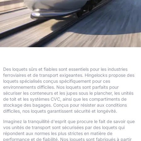
Des loquets sûrs et fiables sont essentiels pour les industries
ferroviaires et de transport exigeantes. Hingelocks propose des
loquets spécialisés conçus spécifiquement pour ces
environnements difficiles. Nos loquets sont parfaits pour
sécuriser les conteneurs et les jupes sous le plancher, les unités
de toit et les systèmes CVC, ainsi que les compartiments de
stockage des bagages. Conçus pour résister aux conditions
difficiles, nos loquets garantissent sécurité et longévité.
Imaginez la tranquillité d'esprit que procure le fait de savoir que
vos unités de transport sont sécurisées par des loquets qui
répondent aux normes les plus strictes en matière de
performance et de fiabilité. Nos loquets sont fabriqués à partir