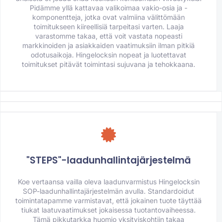
Pidämme yllä kattavaa valikoimaa vakio-osia ja -
komponentteja, jotka ovat valmiina välittömään
toimitukseen kiireellisiä tarpeitasi varten. Laaja
varastomme takaa, että voit vastata nopeasti
markkinoiden ja asiakkaiden vaatimuksiin ilman pitkiä
odotusaikoja. Hingelocksin nopeat ja luotettavat
toimitukset pitävät toimintasi sujuvana ja tehokkaana.
"STEPS"-laadunhallintajärjestelmä
Koe vertaansa vailla oleva laadunvarmistus Hingelocksin
SOP-laadunhallintajärjestelmän avulla. Standardoidut
toimintatapamme varmistavat, että jokainen tuote täyttää
tiukat laatuvaatimukset jokaisessa tuotantovaiheessa.
Tämä pikkutarkka huomio yksityiskohtiin takaa