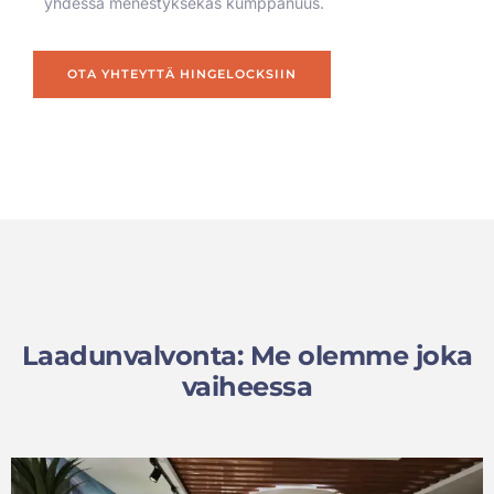
yhdessä menestyksekäs kumppanuus.
OTA YHTEYTTÄ HINGELOCKSIIN
Laadunvalvonta: Me olemme joka
vaiheessa