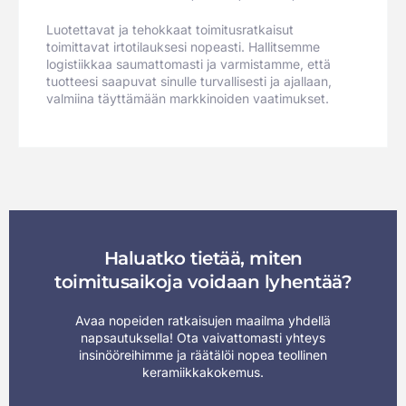
Luotettavat ja tehokkaat toimitusratkaisut
toimittavat irtotilauksesi nopeasti. Hallitsemme
logistiikkaa saumattomasti ja varmistamme, että
tuotteesi saapuvat sinulle turvallisesti ja ajallaan,
valmiina täyttämään markkinoiden vaatimukset.
Haluatko tietää, miten
toimitusaikoja voidaan lyhentää?
Avaa nopeiden ratkaisujen maailma yhdellä
napsautuksella! Ota vaivattomasti yhteys
insinööreihimme ja räätälöi nopea teollinen
keramiikkakokemus.