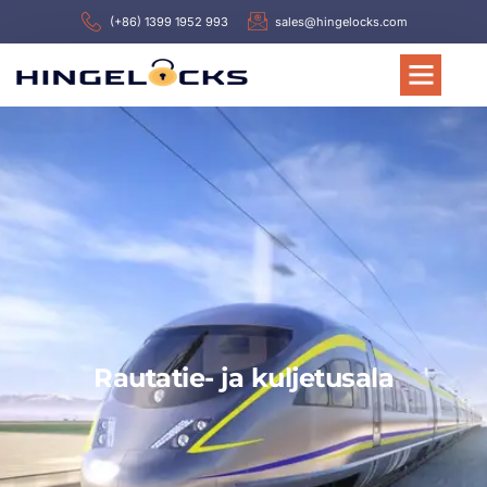
(+86) 1399 1952 993
sales@hingelocks.com
Rautatie- ja kuljetusala