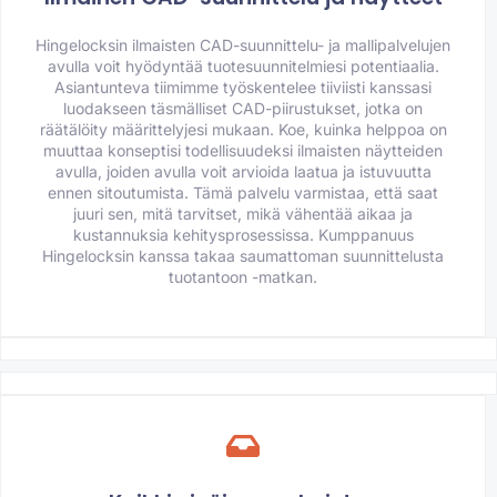
Hingelocksin ilmaisten CAD-suunnittelu- ja mallipalvelujen
avulla voit hyödyntää tuotesuunnitelmiesi potentiaalia.
Asiantunteva tiimimme työskentelee tiiviisti kanssasi
luodakseen täsmälliset CAD-piirustukset, jotka on
räätälöity määrittelyjesi mukaan. Koe, kuinka helppoa on
muuttaa konseptisi todellisuudeksi ilmaisten näytteiden
avulla, joiden avulla voit arvioida laatua ja istuvuutta
ennen sitoutumista. Tämä palvelu varmistaa, että saat
juuri sen, mitä tarvitset, mikä vähentää aikaa ja
kustannuksia kehitysprosessissa. Kumppanuus
Hingelocksin kanssa takaa saumattoman suunnittelusta
tuotantoon -matkan.