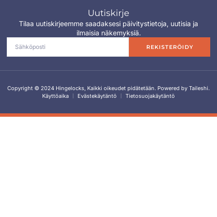
Uutiskirje
Tilaa uutiskirjeemme saadaksesi päivitystietoja, uutisia ja
ilmaisia näkemyksiä.
REKISTERÖIDY
Copyright © 2024 Hingelocks, Kaikki oikeudet pidätetään. Powered by Taileshi.
Käyttöaika
Evästekäytäntö
Tietosuojakäytäntö