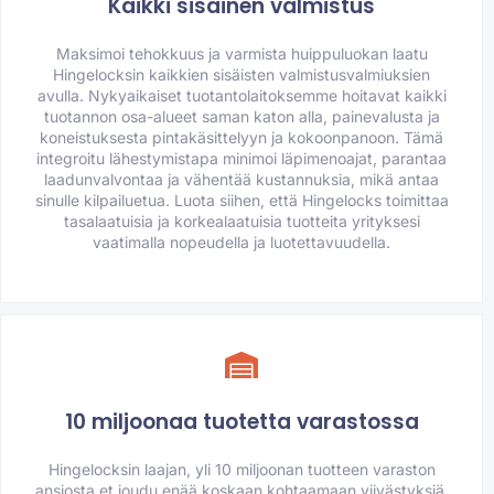
Kaikki sisäinen valmistus
Maksimoi tehokkuus ja varmista huippuluokan laatu
Hingelocksin kaikkien sisäisten valmistusvalmiuksien
avulla. Nykyaikaiset tuotantolaitoksemme hoitavat kaikki
tuotannon osa-alueet saman katon alla, painevalusta ja
koneistuksesta pintakäsittelyyn ja kokoonpanoon. Tämä
integroitu lähestymistapa minimoi läpimenoajat, parantaa
laadunvalvontaa ja vähentää kustannuksia, mikä antaa
sinulle kilpailuetua. Luota siihen, että Hingelocks toimittaa
tasalaatuisia ja korkealaatuisia tuotteita yrityksesi
vaatimalla nopeudella ja luotettavuudella.
10 miljoonaa tuotetta varastossa
Hingelocksin laajan, yli 10 miljoonan tuotteen varaston
ansiosta et joudu enää koskaan kohtaamaan viivästyksiä.