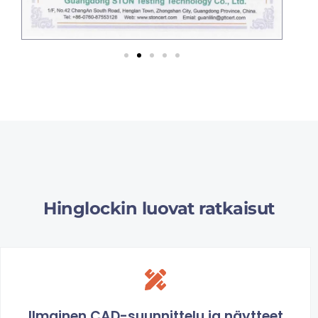
Hinglockin luovat ratkaisut
Ilmainen CAD-suunnittelu ja näytteet