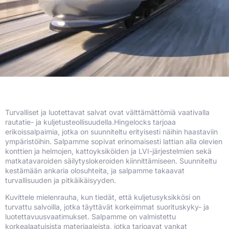
Turvalliset ja luotettavat salvat ovat välttämättömiä vaativalla
rautatie- ja kuljetusteollisuudella.Hingelocks tarjoaa
erikoissalpaimia, jotka on suunniteltu erityisesti näihin haastaviin
ympäristöihin. Salpamme sopivat erinomaisesti lattian alla olevien
konttien ja helmojen, kattoyksiköiden ja LVI-järjestelmien sekä
matkatavaroiden säilytyslokeroiden kiinnittämiseen. Suunniteltu
kestämään ankaria olosuhteita, ja salpamme takaavat
turvallisuuden ja pitkäikäisyyden.
Kuvittele mielenrauha, kun tiedät, että kuljetusyksikkösi on
turvattu salvoilla, jotka täyttävät korkeimmat suorituskyky- ja
luotettavuusvaatimukset. Salpamme on valmistettu
korkealaatuisista materiaaleista, jotka tarjoavat vankat