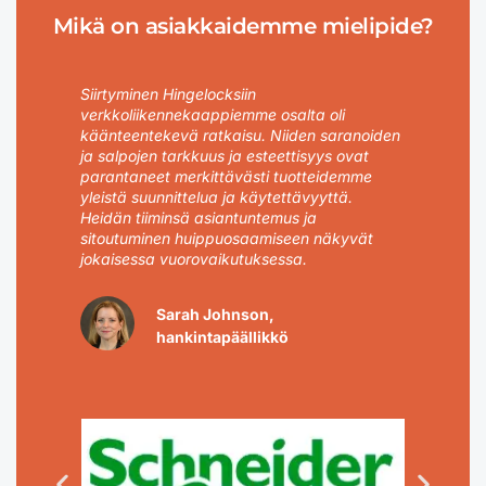
Mikä on asiakkaidemme mielipide?
ta
Siirtyminen Hingelocksiin
"Ko
verkkoliikennekaappiemme osalta oli
oll
i
käänteentekevä ratkaisu. Niiden saranoiden
ain
ja salpojen tarkkuus ja esteettisyys ovat
enn
ovat
parantaneet merkittävästi tuotteidemme
tar
yleistä suunnittelua ja käytettävyyttä.
hei
i on
Heidän tiiminsä asiantuntemus ja
tuo
sitoutuminen huippuosaamiseen näkyvät
jokaisessa vuorovaikutuksessa.
Sarah Johnson,
hankintapäällikkö