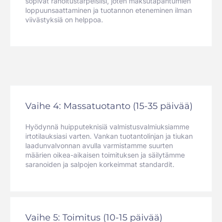
sopivat rahoitustarpeisiisi, joten maksutapahtumien
loppuunsaattaminen ja tuotannon eteneminen ilman
viivästyksiä on helppoa.
Vaihe 4: Massatuotanto (15-35 päivää)
Hyödynnä huipputeknisiä valmistusvalmiuksiamme
irtotilauksiasi varten. Vankan tuotantolinjan ja tiukan
laadunvalvonnan avulla varmistamme suurten
määrien oikea-aikaisen toimituksen ja säilytämme
saranoiden ja salpojen korkeimmat standardit.
Vaihe 5: Toimitus (10-15 päivää)