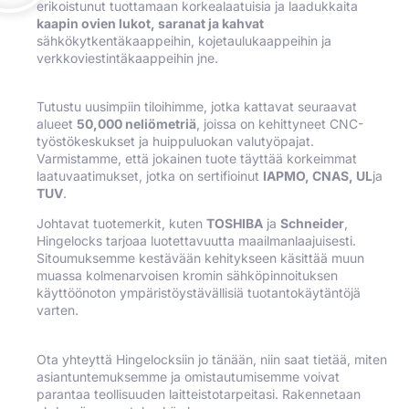
erikoistunut tuottamaan korkealaatuisia ja laadukkaita
kaapin ovien lukot, saranat ja kahvat
sähkökytkentäkaappeihin, kojetaulukaappeihin ja
verkkoviestintäkaappeihin jne.
Tutustu uusimpiin tiloihimme, jotka kattavat seuraavat
alueet
50,000 neliömetriä
, joissa on kehittyneet CNC-
työstökeskukset ja huippuluokan valutyöpajat.
Varmistamme, että jokainen tuote täyttää korkeimmat
laatuvaatimukset, jotka on sertifioinut
IAPMO, CNAS, UL
ja
TUV
.
Johtavat tuotemerkit, kuten
TOSHIBA
ja
Schneider
,
Hingelocks tarjoaa luotettavuutta maailmanlaajuisesti.
Sitoumuksemme kestävään kehitykseen käsittää muun
muassa kolmenarvoisen kromin sähköpinnoituksen
käyttöönoton ympäristöystävällisiä tuotantokäytäntöjä
varten.
Ota yhteyttä Hingelocksiin jo tänään, niin saat tietää, miten
asiantuntemuksemme ja omistautumisemme voivat
parantaa teollisuuden laitteistotarpeitasi. Rakennetaan