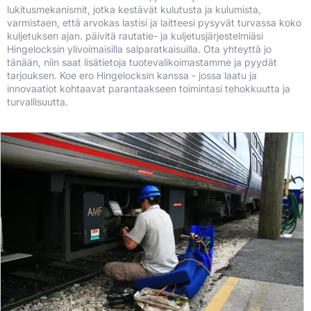
lukitusmekanismit, jotka kestävät kulutusta ja kulumista,
varmistaen, että arvokas lastisi ja laitteesi pysyvät turvassa koko
kuljetuksen ajan. päivitä rautatie- ja kuljetusjärjestelmiäsi
Hingelocksin ylivoimaisilla salparatkaisuilla. Ota yhteyttä jo
tänään, niin saat lisätietoja tuotevalikoimastamme ja pyydät
tarjouksen. Koe ero Hingelocksin kanssa - jossa laatu ja
innovaatiot kohtaavat parantaakseen toimintasi tehokkuutta ja
turvallisuutta.