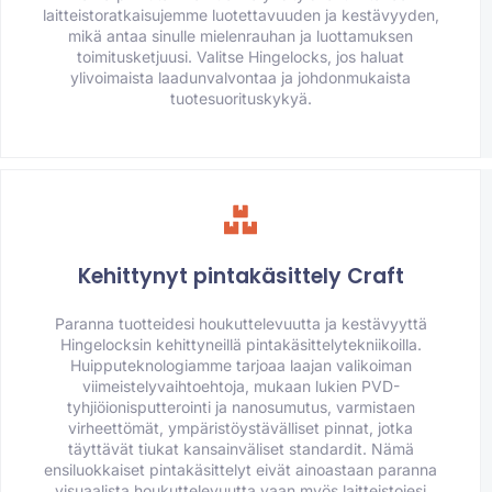
laitteistoratkaisujemme luotettavuuden ja kestävyyden,
mikä antaa sinulle mielenrauhan ja luottamuksen
toimitusketjuusi. Valitse Hingelocks, jos haluat
ylivoimaista laadunvalvontaa ja johdonmukaista
tuotesuorituskykyä.
Kehittynyt pintakäsittely Craft
Paranna tuotteidesi houkuttelevuutta ja kestävyyttä
Hingelocksin kehittyneillä pintakäsittelytekniikoilla.
Huipputeknologiamme tarjoaa laajan valikoiman
viimeistelyvaihtoehtoja, mukaan lukien PVD-
tyhjiöionisputterointi ja nanosumutus, varmistaen
virheettömät, ympäristöystävälliset pinnat, jotka
täyttävät tiukat kansainväliset standardit. Nämä
ensiluokkaiset pintakäsittelyt eivät ainoastaan paranna
visuaalista houkuttelevuutta vaan myös laitteistojesi