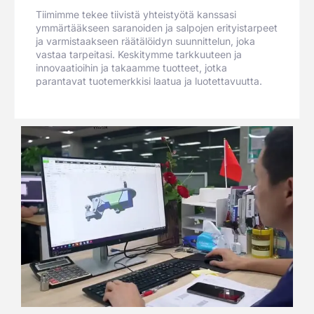
Tiimimme tekee tiivistä yhteistyötä kanssasi
ymmärtääkseen saranoiden ja salpojen erityistarpeet
ja varmistaakseen räätälöidyn suunnittelun, joka
vastaa tarpeitasi. Keskitymme tarkkuuteen ja
innovaatioihin ja takaamme tuotteet, jotka
parantavat tuotemerkkisi laatua ja luotettavuutta.