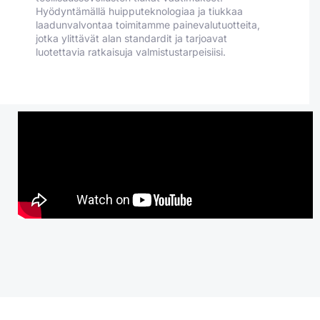
Hyödyntämällä huipputeknologiaa ja tiukkaa
laadunvalvontaa toimitamme painevalutuotteita,
jotka ylittävät alan standardit ja tarjoavat
luotettavia ratkaisuja valmistustarpeisiisi.