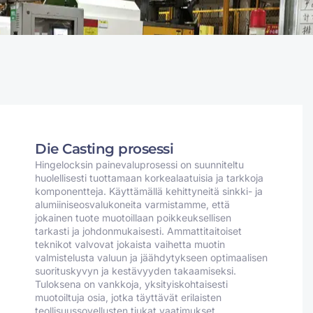
Die Casting prosessi
Hingelocksin painevaluprosessi on suunniteltu
huolellisesti tuottamaan korkealaatuisia ja tarkkoja
komponentteja. Käyttämällä kehittyneitä sinkki- ja
alumiiniseosvalukoneita varmistamme, että
jokainen tuote muotoillaan poikkeuksellisen
tarkasti ja johdonmukaisesti. Ammattitaitoiset
teknikot valvovat jokaista vaihetta muotin
valmistelusta valuun ja jäähdytykseen optimaalisen
suorituskyvyn ja kestävyyden takaamiseksi.
Tuloksena on vankkoja, yksityiskohtaisesti
muotoiltuja osia, jotka täyttävät erilaisten
teollisuussovellusten tiukat vaatimukset.