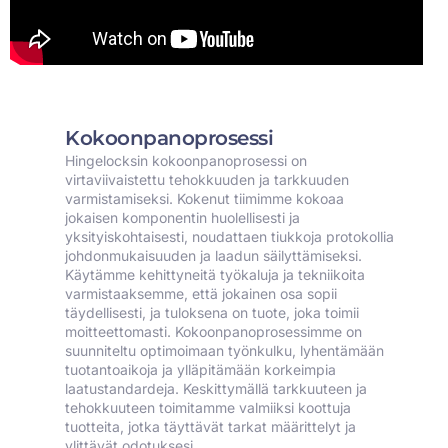
Kokoonpanoprosessi
Hingelocksin kokoonpanoprosessi on
virtaviivaistettu tehokkuuden ja tarkkuuden
varmistamiseksi. Kokenut tiimimme kokoaa
jokaisen komponentin huolellisesti ja
yksityiskohtaisesti, noudattaen tiukkoja protokollia
johdonmukaisuuden ja laadun säilyttämiseksi.
Käytämme kehittyneitä työkaluja ja tekniikoita
varmistaaksemme, että jokainen osa sopii
täydellisesti, ja tuloksena on tuote, joka toimii
moitteettomasti. Kokoonpanoprosessimme on
suunniteltu optimoimaan työnkulku, lyhentämään
tuotantoaikoja ja ylläpitämään korkeimpia
laatustandardeja. Keskittymällä tarkkuuteen ja
tehokkuuteen toimitamme valmiiksi koottuja
tuotteita, jotka täyttävät tarkat määrittelyt ja
ylittävät odotuksesi.