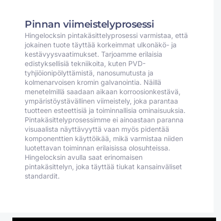
Pinnan viimeistelyprosessi
Hingelocksin pintakäsittelyprosessi varmistaa, että
jokainen tuote täyttää korkeimmat ulkonäkö- ja
kestävyysvaatimukset. Tarjoamme erilaisia
edistyksellisiä tekniikoita, kuten PVD-
tyhjiöionipölyttämistä, nanosumutusta ja
kolmenarvoisen kromin galvanointia. Näillä
menetelmillä saadaan aikaan korroosionkestävä,
ympäristöystävällinen viimeistely, joka parantaa
tuotteen esteettisiä ja toiminnallisia ominaisuuksia.
Pintakäsittelyprosessimme ei ainoastaan paranna
visuaalista näyttävyyttä vaan myös pidentää
komponenttien käyttöikää, mikä varmistaa niiden
luotettavan toiminnan erilaisissa olosuhteissa.
Hingelocksin avulla saat erinomaisen
pintakäsittelyn, joka täyttää tiukat kansainväliset
standardit.