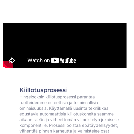
Kiillotusprosessi
Hingelocksin kiillotusprosessi parantaa
tuotteidemme esteettisiä ja toiminnallisia
ominaisuuksia. Käyttämällä uusinta tekniikkaa
edustavia automaattisia kiillotuskoneita saamme
aikaan sileän ja virheettömän viimeistelyn jokaiselle
komponentille. Prosessi poistaa epätäydellisyydet,
vähentää pinnan karheutta ja valmistelee osat