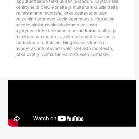
lopputuotteiden tarkkuuden ja laadun. Käyttämällä
kehittyneitä CNC-koneita ja muita tarkkuuslaitteita
valmistamme muotteja, jotka kestävät suuren
volyymin tuotannon kovia vaatimuksia. Kattavien
muotinvalmistusvalmiuksiemme ansiosta
pystymme käsittelemään monimutkaisia malleja ja
toimittamaan muotteja, jotka takaavat tasaisen ja
laadukkaan tuotoksen. Hingelocksin kanssa
hyödyt asiantuntevasti valmistetuista muoteista,
jotka ovat ylivoimaisen valmistuksen kulmakivi.