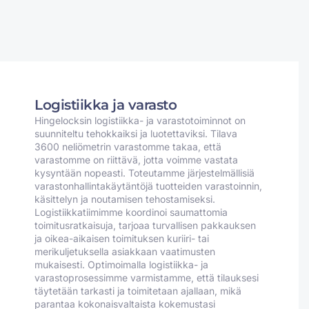
Logistiikka ja varasto
Hingelocksin logistiikka- ja varastotoiminnot on
suunniteltu tehokkaiksi ja luotettaviksi. Tilava
3600 neliömetrin varastomme takaa, että
varastomme on riittävä, jotta voimme vastata
kysyntään nopeasti. Toteutamme järjestelmällisiä
varastonhallintakäytäntöjä tuotteiden varastoinnin,
käsittelyn ja noutamisen tehostamiseksi.
Logistiikkatiimimme koordinoi saumattomia
toimitusratkaisuja, tarjoaa turvallisen pakkauksen
ja oikea-aikaisen toimituksen kuriiri- tai
merikuljetuksella asiakkaan vaatimusten
mukaisesti. Optimoimalla logistiikka- ja
varastoprosessimme varmistamme, että tilauksesi
täytetään tarkasti ja toimitetaan ajallaan, mikä
parantaa kokonaisvaltaista kokemustasi