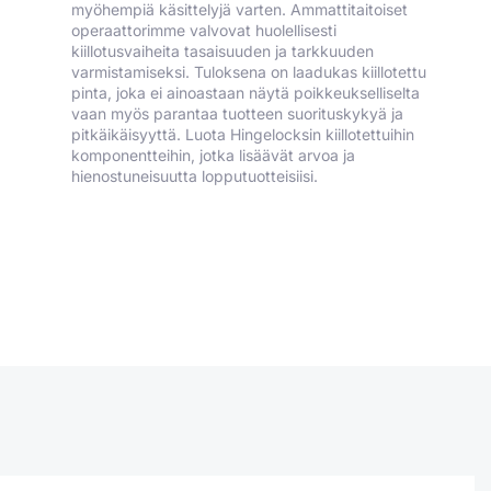
myöhempiä käsittelyjä varten. Ammattitaitoiset
operaattorimme valvovat huolellisesti
kiillotusvaiheita tasaisuuden ja tarkkuuden
varmistamiseksi. Tuloksena on laadukas kiillotettu
pinta, joka ei ainoastaan näytä poikkeukselliselta
vaan myös parantaa tuotteen suorituskykyä ja
pitkäikäisyyttä. Luota Hingelocksin kiillotettuihin
komponentteihin, jotka lisäävät arvoa ja
hienostuneisuutta lopputuotteisiisi.