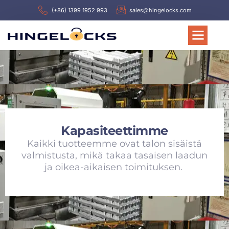
(+86) 1399 1952 993
sales@hingelocks.com
Kapasiteettimme
Kaikki tuotteemme ovat talon sisäistä
valmistusta, mikä takaa tasaisen laadun
ja oikea-aikaisen toimituksen.