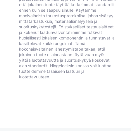
että jokainen tuote täyttää korkeimmat standardit
ennen kuin se saapuu sinulle. Käytämme
monivaiheista tarkastusprotokollaa, johon sisältyy
mittatarkastuksia, materiaalianalyysejä ja
suorituskykytestejä. Edistykselliset testauslaitteet
ja kokenut laadunvalvontatiimimme tutkivat
huolellisesti jokaisen komponentin ja tunnistavat ja
käsittelevät kaikki ongelmat. Tämä
kokonaisvaltainen lähestymistapa takaa, että
jokainen tuote ei ainoastaan täytä vaan myös
ylittää luotettavuutta ja suorituskykyä koskevat
alan standardit. Hingelocksin kanssa voit luottaa
tuotteidemme tasaiseen laatuun ja
luotettavuuteen.