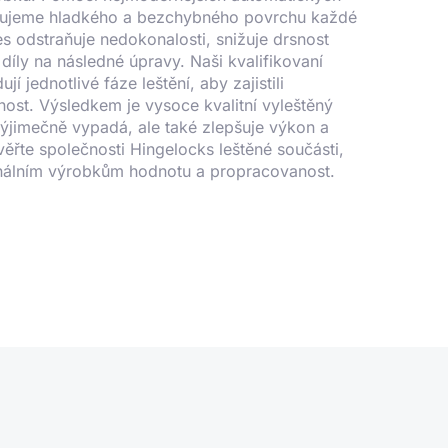
sahujeme hladkého a bezchybného povrchu každé
es odstraňuje nedokonalosti, snižuje drsnost
díly na následné úpravy. Naši kvalifikovaní
jí jednotlivé fáze leštění, aby zajistili
ost. Výsledkem je vysoce kvalitní vyleštěný
výjimečně vypadá, ale také zlepšuje výkon a
věřte společnosti Hingelocks leštěné součásti,
inálním výrobkům hodnotu a propracovanost.