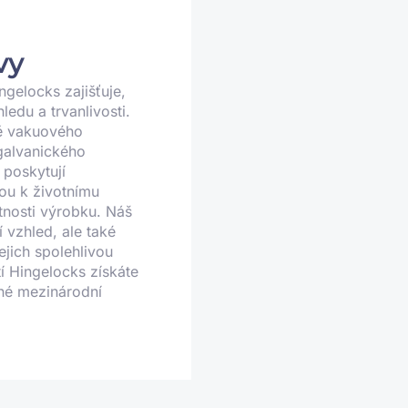
vy
gelocks zajišťuje,
edu a trvanlivosti.
ně vakuového
galvanického
poskytují
ou k životnímu
stnosti výrobku. Náš
 vzhled, ale také
ejich spolehlivou
í Hingelocks získáte
sné mezinárodní