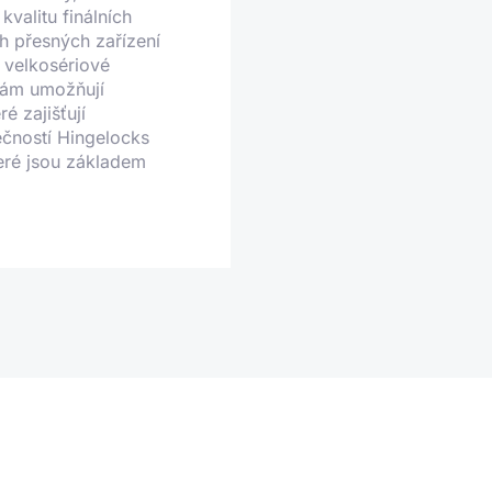
kvalitu finálních
h přesných zařízení
 velkosériové
nám umožňují
é zajišťují
ečností Hingelocks
eré jsou základem