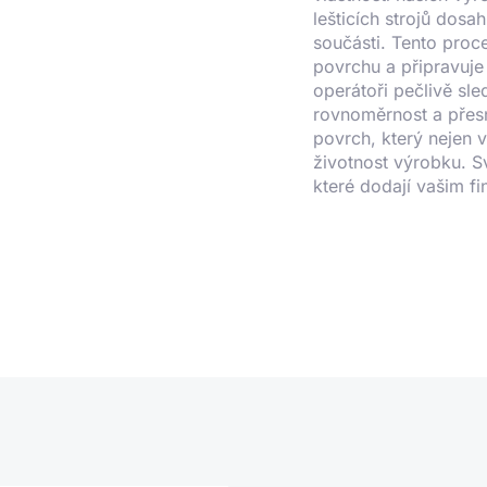
lešticích strojů do
součásti. Tento proc
povrchu a připravuje 
operátoři pečlivě sledu
rovnoměrnost a přesn
povrch, který nejen 
životnost výrobku. S
které dodají vašim f