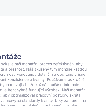
ontáže
locks je náš montážní proces zefektivněn, aby
ivita a přesnost. Náš zkušený tým montuje každou
ozorností věnovanou detailům a dodržuje přísné
ání konzistence a kvality. Používáme pokročilé
abychom zajistili, že každá součást dokonale
m je bezchybně fungující výrobek. Náš montážní
, aby optimalizoval pracovní postupy, zkrátil
val nejvyšší standardy kvality. Díky zaměření na
tu dodáváme kompletně smontované výrobky,