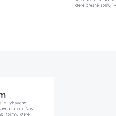
které přesně splňují 
em
s je vybaveno
sných forem. Náš
bí formy, které