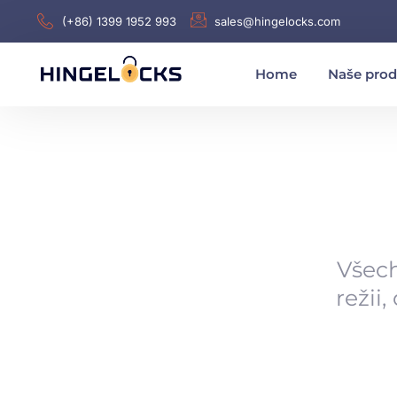
(+86) 1399 1952 993
sales@hingelocks.com
Home
Naše prod
Všech
režii