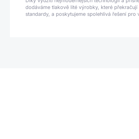
Díky využití nejmodernějších technologií a přísné
dodáváme tlakově lité výrobky, které překračuj
standardy, a poskytujeme spolehlivá řešení pro 