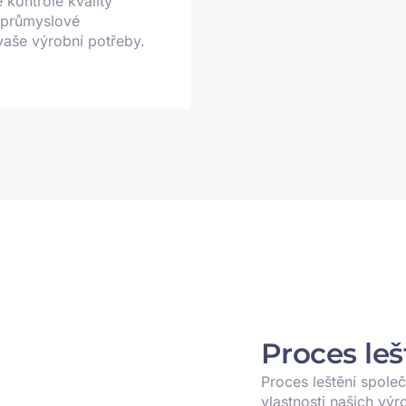
 kontrole kvality
í průmyslové
vaše výrobní potřeby.
Proces leš
Proces leštění společ
vlastnosti našich vý