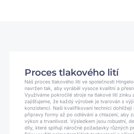
Proces tlakového lití
Náš proces tlakového lití ve společnosti Hingelo
navržen tak, aby vyráběl vysoce kvalitní a pře
Využíváme pokročilé stroje na tlakové lití zinku a
zajišťujeme, že každý výrobek je tvarován s výj
konzistencí. Naši kvalifikovaní technici dohlížej
přípravy formy až po odlévání a chlazení, aby za
výkon a trvanlivost. Výsledkem jsou robustní, d
díly, které splňují náročné požadavky různých p