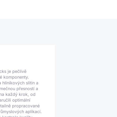
cks je pečlivě
sné komponenty.
 hliníkových slitin a
imečnou přesností a
í na každý krok, od
ručili optimální
etailně propracované
růmyslových aplikací.