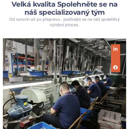
Velká kvalita Spolehněte se na
náš specializovaný tým
Od surovin až po přepravu . podívejte se na náš spolehlivý
výrobní proces.