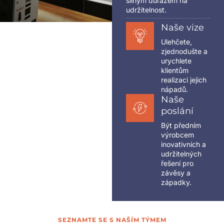
silným důrazem na
udržitelnost.
Naše vize
Ulehčete,
zjednodušte a
urychlete
klientům
realizaci jejich
nápadů.
Naše
poslání
Být předním
výrobcem
inovativních a
udržitelných
řešení pro
závěsy a
západky.
SEZNAMTE SE S NAŠÍM TÝMEM