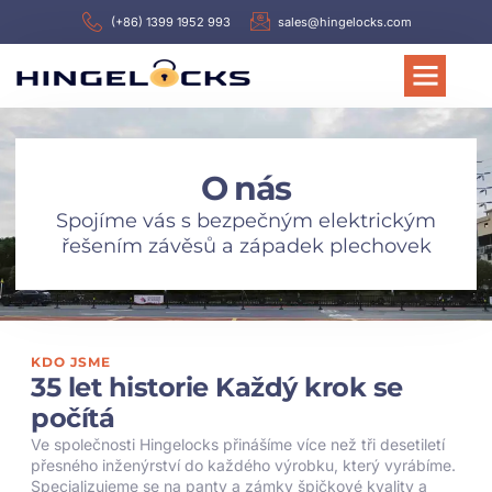
(+86) 1399 1952 993
sales@hingelocks.com
O nás
Spojíme vás s bezpečným elektrickým
řešením závěsů a západek plechovek
KDO JSME
35 let historie Každý krok se
počítá
Ve společnosti Hingelocks přinášíme více než tři desetiletí
přesného inženýrství do každého výrobku, který vyrábíme.
Specializujeme se na panty a zámky špičkové kvality a