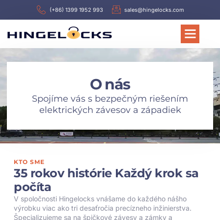
(+86) 1399 1952 993
sales@hingelocks.com
O nás
Spojíme vás s bezpečným riešením
elektrických závesov a západiek
KTO SME
35 rokov histórie Každý krok sa
počíta
V spoločnosti Hingelocks vnášame do každého nášho
výrobku viac ako tri desaťročia precízneho inžinierstva.
Špecializujeme sa na špičkové závesy a zámky a