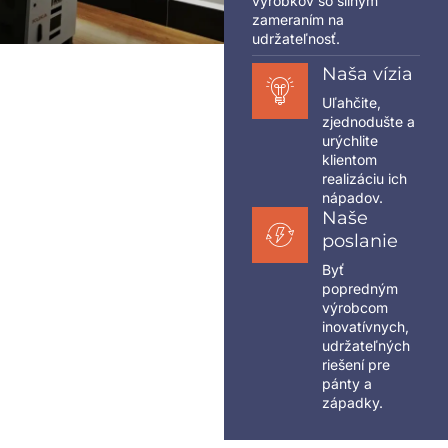
výrobkov so silným
zameraním na
udržateľnosť.
Naša vízia
Uľahčite,
zjednodušte a
urýchlite
klientom
realizáciu ich
nápadov.
Naše
poslanie
Byť
popredným
výrobcom
inovatívnych,
udržateľných
riešení pre
pánty a
západky.