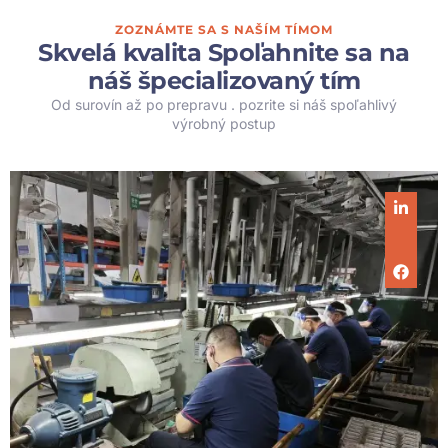
ZOZNÁMTE SA S NAŠÍM TÍMOM
Skvelá kvalita Spoľahnite sa na
náš špecializovaný tím
Od surovín až po prepravu . pozrite si náš spoľahlivý
výrobný postup