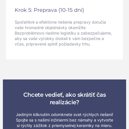
Krok 5: Preprava (10-15 dní)
Spoľahlivé a efektívne riešenia prepravy doručia
vaše hromadné objednávky okamžite.
Bezproblémovo riadime logistiku a zabezpečujeme,
aby sa vaše výrobky dostali k vám bezpečne a
včas, pripravené splniť požiadavky trhu.
Chcete vedieť, ako skrátiť čas
realizácie?
Jediným kliknutím odomknete svet rýchlych riešení!
Spojte sa s našimi inžiniermi bez námahy a vytvorte
si rýchly zážitok z priemyselnej keramiky na mieru.