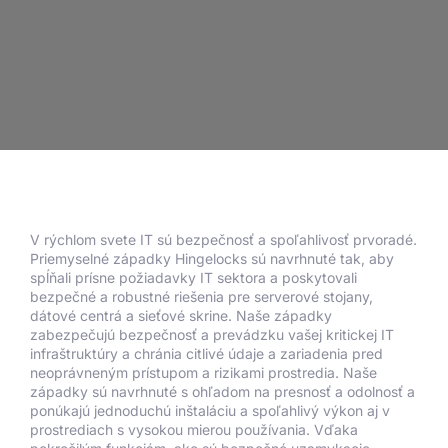
V rýchlom svete IT sú bezpečnosť a spoľahlivosť prvoradé.
Priemyselné západky Hingelocks sú navrhnuté tak, aby
spĺňali prísne požiadavky IT sektora a poskytovali
bezpečné a robustné riešenia pre serverové stojany,
dátové centrá a sieťové skrine. Naše západky
zabezpečujú bezpečnosť a prevádzku vašej kritickej IT
infraštruktúry a chránia citlivé údaje a zariadenia pred
neoprávneným prístupom a rizikami prostredia. Naše
západky sú navrhnuté s ohľadom na presnosť a odolnosť a
ponúkajú jednoduchú inštaláciu a spoľahlivý výkon aj v
prostrediach s vysokou mierou používania. Vďaka