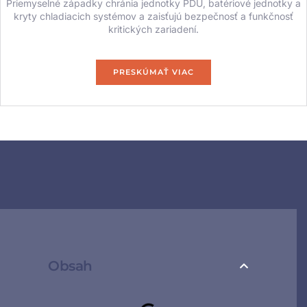
Priemyselné západky chránia jednotky PDU, batériové jednotky a
kryty chladiacich systémov a zaisťujú bezpečnosť a funkčnosť
kritických zariadení.
PRESKÚMAŤ VIAC
Obsah