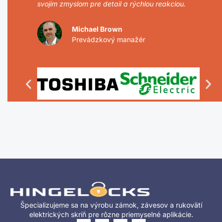
svojím zmyslom pre detail a rýchlou reakciou.
Michael Brown
Prevádzkový manažér
Špecializujeme sa na výrobu zámok, závesov a rukovätí
elektrických skríň pre rôzne priemyselné aplikácie.