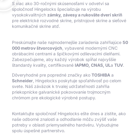
S viac ako 30-ročnými skúsenosťami v odvetví sa
spoločnosť Hingelocks špecializuje na výrobu
vysokokvalitných
zámky, závesy a rukoväte dverí skríň
pre elektrické rozvodné skrine, prístrojové skrine a sieťové
komunikačné skrine atď.
Preskúmajte naše najmodernejšie zariadenia zahŕňajúce
50
000 metrov štvorcových
, vybavené modernými CNC
obrábacími centrami a špičkovými odlievacími dielňami.
Zabezpečujeme, aby každý výrobok spĺňal najvyššie
štandardy kvality, certifikované
IAPMO, CNAS, UL
a
TUV
.
Dôveryhodné pre popredné značky ako
TOSHIBA
a
Schneider
, Hingelocks poskytuje spoľahlivosť po celom
svete. Náš záväzok k trvalej udržateľnosti zahŕňa
priekopnícke galvanické pokovovanie trojmocným
chrómom pre ekologické výrobné postupy.
Kontaktujte spoločnosť Hingelocks ešte dnes a zistite, ako
naše odborné znalosti a odhodlanie môžu zvýšiť vaše
potreby v oblasti priemyselného hardvéru. Vybudujme
spolu úspešné partnerstvo.