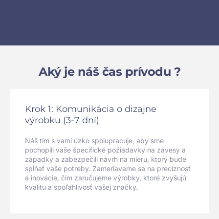
Aký je náš čas prívodu ?
Krok 1: Komunikácia o dizajne
výrobku (3-7 dní)
Náš tím s vami úzko spolupracuje, aby sme
pochopili vaše špecifické požiadavky na závesy a
západky a zabezpečili návrh na mieru, ktorý bude
spĺňať vaše potreby. Zameriavame sa na precíznosť
a inovácie, čím zaručujeme výrobky, ktoré zvyšujú
kvalitu a spoľahlivosť vašej značky.