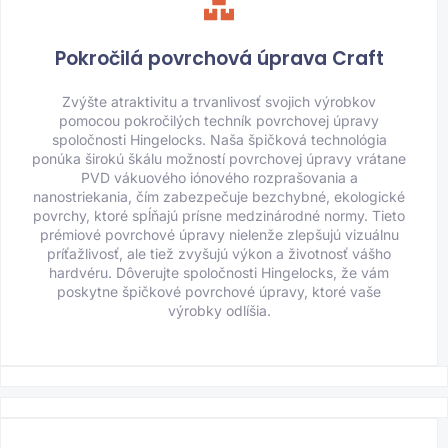
Pokročilá povrchová úprava Craft
Zvýšte atraktivitu a trvanlivosť svojich výrobkov
pomocou pokročilých techník povrchovej úpravy
spoločnosti Hingelocks. Naša špičková technológia
ponúka širokú škálu možností povrchovej úpravy vrátane
PVD vákuového iónového rozprašovania a
nanostriekania, čím zabezpečuje bezchybné, ekologické
povrchy, ktoré spĺňajú prísne medzinárodné normy. Tieto
prémiové povrchové úpravy nielenže zlepšujú vizuálnu
príťažlivosť, ale tiež zvyšujú výkon a životnosť vášho
hardvéru. Dôverujte spoločnosti Hingelocks, že vám
poskytne špičkové povrchové úpravy, ktoré vaše
výrobky odlíšia.