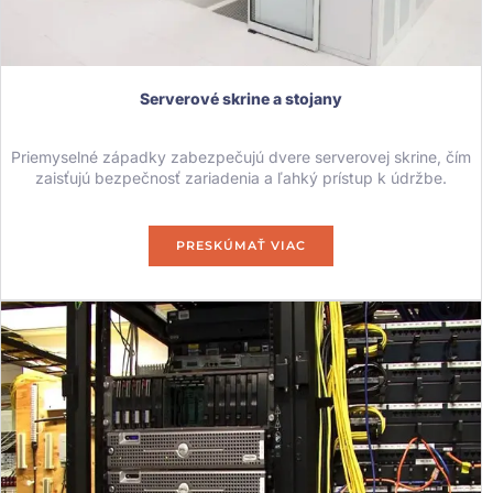
Serverové skrine a stojany
Priemyselné západky zabezpečujú dvere serverovej skrine, čím
zaisťujú bezpečnosť zariadenia a ľahký prístup k údržbe.
PRESKÚMAŤ VIAC