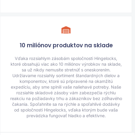
10 miliónov produktov na sklade
Vďaka rozsiahlym zásobám spoločnosti Hingelocks,
ktoré obsahujú viac ako 10 miliónov výrobkov na sklade,
sa už nikdy nemusíte stretnúť s oneskorením.
Udržiavame rozsiahly sortiment štandardných dielov a
komponentov, ktoré sú pripravené na okamžitú
expedíciu, aby sme splnili vaše naliehavé potreby. Naše
rozsiahle skladové zásoby vám zabezpečia rýchlu
reakciu na požiadavky trhu a zákazníkov bez zdĺhavého
čakania. Spoľahnite sa na rýchle a spoľahlivé dodávky
od spoločnosti Hingelocks, vďaka ktorým bude vaša
prevádzka fungovať hladko a efektívne.