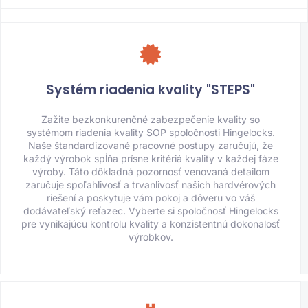
Systém riadenia kvality "STEPS"
Zažite bezkonkurenčné zabezpečenie kvality so
systémom riadenia kvality SOP spoločnosti Hingelocks.
Naše štandardizované pracovné postupy zaručujú, že
každý výrobok spĺňa prísne kritériá kvality v každej fáze
výroby. Táto dôkladná pozornosť venovaná detailom
zaručuje spoľahlivosť a trvanlivosť našich hardvérových
riešení a poskytuje vám pokoj a dôveru vo váš
dodávateľský reťazec. Vyberte si spoločnosť Hingelocks
pre vynikajúcu kontrolu kvality a konzistentnú dokonalosť
výrobkov.