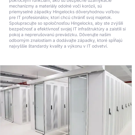
pokročilým funkciám, ako sú bezpečné uzamykacie
mechanizmy a materiály odolné voči korózii, sú
priemyselné západky Hingelocks dôveryhodnou voľbou
pre IT profesionálov, ktorí chcú chrániť svoj majetok.
Spolupracujte so spoločnosťou Hingelocks, aby ste zvýšili
bezpečnosť a efektívnosť svojej IT infraštruktúry a zaistili si
pokoj a neprerušovanú prevádzku. Dôverujte našim
odborným znalostiam a dodávajte západky, ktoré spĺňajú
najvyššie štandardy kvality a výkonu v IT odvetví.