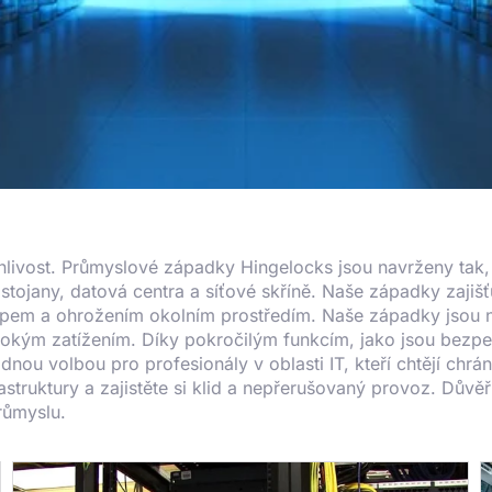
lehlivost. Průmyslové západky Hingelocks jsou navrženy tak
tojany, datová centra a síťové skříně. Naše západky zajišťu
stupem a ohrožením okolním prostředím. Naše západky jsou 
vysokým zatížením. Díky pokročilým funkcím, jako jsou bez
u volbou pro profesionály v oblasti IT, kteří chtějí chráni
frastruktury a zajistěte si klid a nepřerušovaný provoz. Dů
průmyslu.