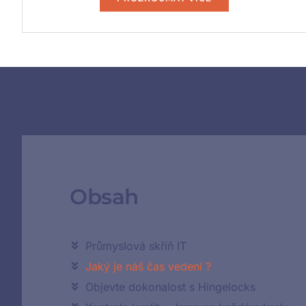
Obsah
Průmyslová skříň IT
Jaký je náš čas vedení ?
Objevte dokonalost s Hingelocks