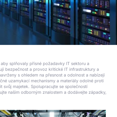
, aby splňovaly přísné požadavky IT sektoru a
jí bezpečnost a provoz kritické IT infrastruktury a
navrženy s ohledem na přesnost a odolnost a nabízejí
pečné uzamykací mechanismy a materiály odolné proti
t svůj majetek. Spolupracujte se společností
věřujte našim odborným znalostem a dodávejte západky,