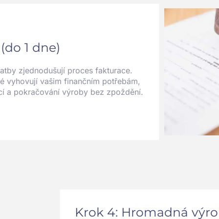
 (do 1 dne)
tby zjednodušují proces fakturace.
ré vyhovují vašim finančním potřebám,
cí a pokračování výroby bez zpoždění.
Krok 4: Hromadná výrob