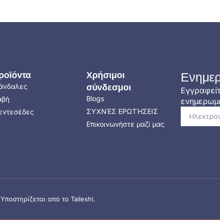
ροϊόντα
Χρήσιμοι
Ενημερ
άνδαλες
σύνδεσμοι
Εγγραφείτ
Blogs
αβή
ενημερωμέ
ΣΥΧΝΈΣ ΕΡΩΤΉΣΕΙΣ
εντεσέδες
Επικοινωνήστε μαζί μας
ποστηρίζεται από το Taileshi.