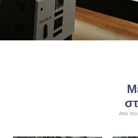
Μ
στ
Από την