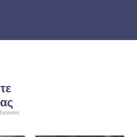
τε
μας
ξιόπιστη