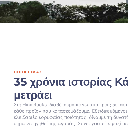
ΠΟΙΟΙ ΕΊΜΑΣΤΕ
35 χρόνια ιστορίας Κ
μετράει
Στη Hingelocks, διαθέτουμε πάνω από τρεις δεκαετ
κάθε προϊόν που κατασκευάζουμε. Εξειδικευόμενοι
κλειδαριές κορυφαίας ποιότητας, δίνουμε τη δυνατ
σήμα να ηγηθεί της αγοράς. Συνεργαστείτε μαζί μα