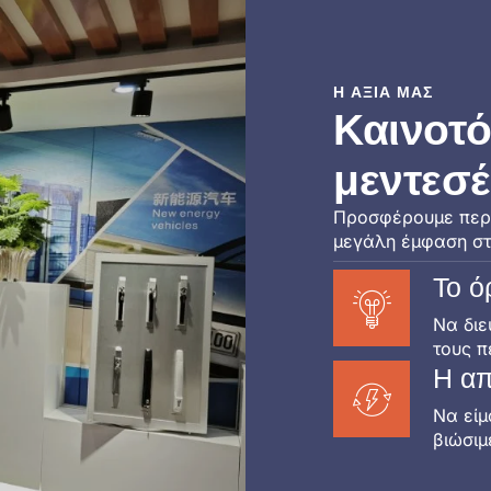
Η ΑΞΊΑ ΜΑΣ
Καινοτό
μεντεσέ
Προσφέρουμε περι
μεγάλη έμφαση στ
Το ό
Να διε
τους π
Η απ
Να είμ
βιώσιμ