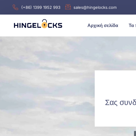
(+86) 1399 1952 993
sales@hingelocks.com
Αρχική σελίδα
Τα 
Σας συνδ