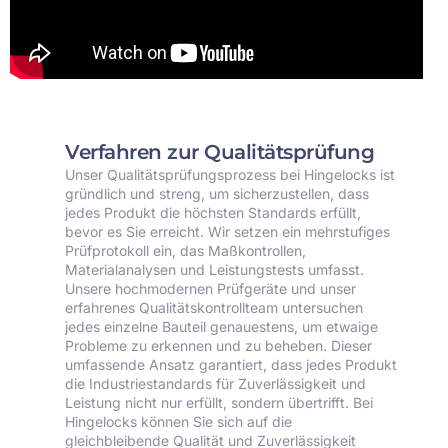
Verfahren zur Qualitätsprüfung
Unser Qualitätsprüfungsprozess bei Hingelocks ist
gründlich und streng, um sicherzustellen, dass
jedes Produkt die höchsten Standards erfüllt,
bevor es Sie erreicht. Wir setzen ein mehrstufiges
Prüfprotokoll ein, das Maßkontrollen,
Materialanalysen und Leistungstests umfasst.
Unsere hochmodernen Prüfgeräte und unser
erfahrenes Qualitätskontrollteam untersuchen
jedes einzelne Bauteil genauestens, um etwaige
Probleme zu erkennen und zu beheben. Dieser
umfassende Ansatz garantiert, dass jedes Produkt
die Industriestandards für Zuverlässigkeit und
Leistung nicht nur erfüllt, sondern übertrifft. Bei
Hingelocks können Sie sich auf die
gleichbleibende Qualität und Zuverlässigkeit