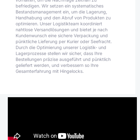
befriedigen. Wir setzen ein systematisches
Bestandsmanagement ein, um die Lagerung,
Handhabung und den Abruf von Produkten zu
optimieren. Unser Logistikteam koordiniert
nahtlose Versandlösungen und bietet je nach
Kundenwunsch eine sichere Verpackung und
pünktliche Lieferung per Kurier oder Seefracht.
Durch die Optimierung unserer Logistik- und
Lagerprozesse stellen wir sicher, dass Ihre
Bestellungen präzise ausgeführt und pünktlich
geliefert werden, und verbessern so Ihre
Gesamterfahrung mit Hingelocks.