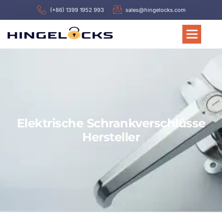
(+86) 1399 1952 993
sales@hingelocks.com
Elektrische Schrankverschlüsse
Hersteller