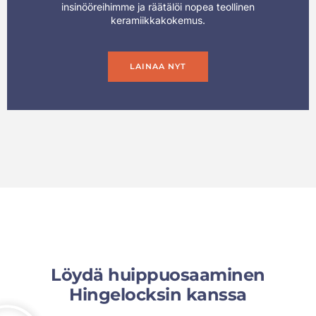
insinööreihimme ja räätälöi nopea teollinen
keramiikkakokemus.
LAINAA NYT
Löydä huippuosaaminen
Hingelocksin kanssa