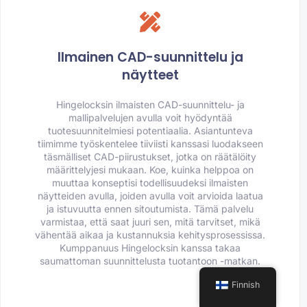
Ilmainen CAD-suunnittelu ja
näytteet
Hingelocksin ilmaisten CAD-suunnittelu- ja
mallipalvelujen avulla voit hyödyntää
tuotesuunnitelmiesi potentiaalia. Asiantunteva
tiimimme työskentelee tiiviisti kanssasi luodakseen
täsmälliset CAD-piirustukset, jotka on räätälöity
määrittelyjesi mukaan. Koe, kuinka helppoa on
muuttaa konseptisi todellisuudeksi ilmaisten
näytteiden avulla, joiden avulla voit arvioida laatua
ja istuvuutta ennen sitoutumista. Tämä palvelu
varmistaa, että saat juuri sen, mitä tarvitset, mikä
vähentää aikaa ja kustannuksia kehitysprosessissa.
Kumppanuus Hingelocksin kanssa takaa
saumattoman suunnittelusta tuotantoon -matkan.
Finnish