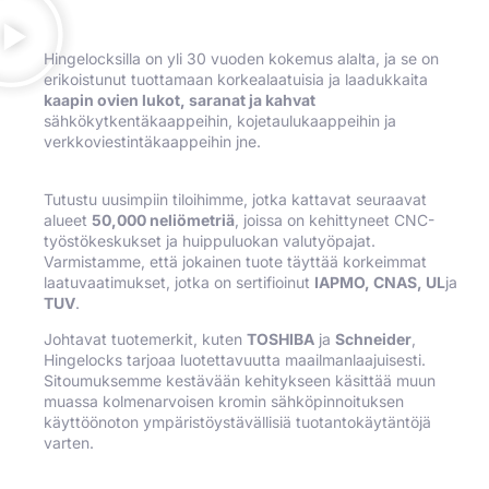
Hingelocksilla on yli 30 vuoden kokemus alalta, ja se on
erikoistunut tuottamaan korkealaatuisia ja laadukkaita
kaapin ovien lukot, saranat ja kahvat
sähkökytkentäkaappeihin, kojetaulukaappeihin ja
verkkoviestintäkaappeihin jne.
Tutustu uusimpiin tiloihimme, jotka kattavat seuraavat
alueet
50,000 neliömetriä
, joissa on kehittyneet CNC-
työstökeskukset ja huippuluokan valutyöpajat.
Varmistamme, että jokainen tuote täyttää korkeimmat
laatuvaatimukset, jotka on sertifioinut
IAPMO, CNAS, UL
ja
TUV
.
Johtavat tuotemerkit, kuten
TOSHIBA
ja
Schneider
,
Hingelocks tarjoaa luotettavuutta maailmanlaajuisesti.
Sitoumuksemme kestävään kehitykseen käsittää muun
muassa kolmenarvoisen kromin sähköpinnoituksen
käyttöönoton ympäristöystävällisiä tuotantokäytäntöjä
varten.