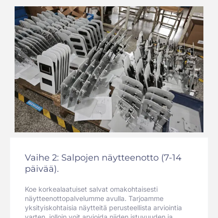
Vaihe 2: Salpojen näytteenotto (7-14
päivää).
Koe korkealaatuiset salvat omakohtaisesti
näytteenottopalvelumme avulla. Tarjoamme
yksityiskohtaisia näytteitä perusteellista arviointia
varten, jolloin voit arvioida niiden istuvuuden ja