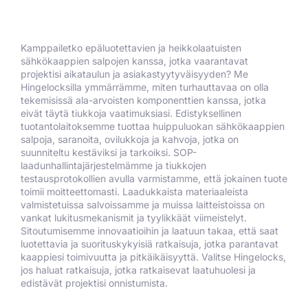
Kamppailetko epäluotettavien ja heikkolaatuisten
sähkökaappien salpojen kanssa, jotka vaarantavat
projektisi aikataulun ja asiakastyytyväisyyden? Me
Hingelocksilla ymmärrämme, miten turhauttavaa on olla
tekemisissä ala-arvoisten komponenttien kanssa, jotka
eivät täytä tiukkoja vaatimuksiasi. Edistyksellinen
tuotantolaitoksemme tuottaa huippuluokan sähkökaappien
salpoja, saranoita, ovilukkoja ja kahvoja, jotka on
suunniteltu kestäviksi ja tarkoiksi. SOP-
laadunhallintajärjestelmämme ja tiukkojen
testausprotokollien avulla varmistamme, että jokainen tuote
toimii moitteettomasti. Laadukkaista materiaaleista
valmistetuissa salvoissamme ja muissa laitteistoissa on
vankat lukitusmekanismit ja tyylikkäät viimeistelyt.
Sitoutumisemme innovaatioihin ja laatuun takaa, että saat
luotettavia ja suorituskykyisiä ratkaisuja, jotka parantavat
kaappiesi toimivuutta ja pitkäikäisyyttä. Valitse Hingelocks,
jos haluat ratkaisuja, jotka ratkaisevat laatuhuolesi ja
edistävät projektisi onnistumista.