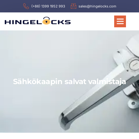
(+86) 1399 1952 993
sales@hingelocks.com
Sähkökaapin salvat valmistaja