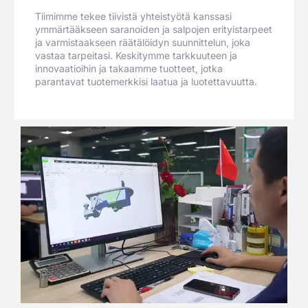
Tiimimme tekee tiivistä yhteistyötä kanssasi
ymmärtääkseen saranoiden ja salpojen erityistarpeet
ja varmistaakseen räätälöidyn suunnittelun, joka
vastaa tarpeitasi. Keskitymme tarkkuuteen ja
innovaatioihin ja takaamme tuotteet, jotka
parantavat tuotemerkkisi laatua ja luotettavuutta.