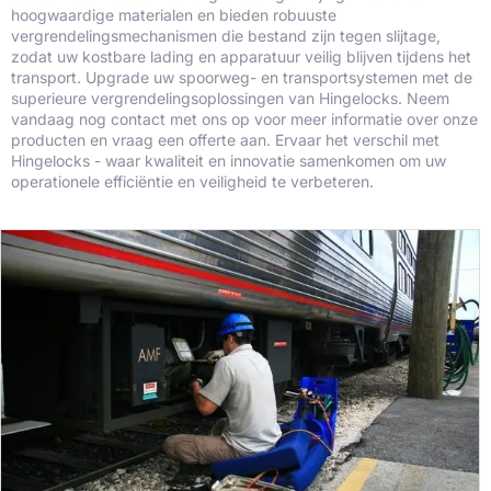
hoogwaardige materialen en bieden robuuste
vergrendelingsmechanismen die bestand zijn tegen slijtage,
zodat uw kostbare lading en apparatuur veilig blijven tijdens het
transport. Upgrade uw spoorweg- en transportsystemen met de
superieure vergrendelingsoplossingen van Hingelocks. Neem
vandaag nog contact met ons op voor meer informatie over onze
producten en vraag een offerte aan. Ervaar het verschil met
Hingelocks - waar kwaliteit en innovatie samenkomen om uw
operationele efficiëntie en veiligheid te verbeteren.