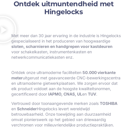
Ontdek uitmuntendheid met
Hingelocks
Met meer dan 30 jaar ervaring in de industrie is Hingelocks
gespecialiseerd in het produceren van hoogwaardige
sloten, scharnieren en handgrepen voor kastdeuren
voor schakelkasten, instrumentenkasten en
netwerkcommunicatiekasten enz.
Ontdek onze ultramoderne faciliteiten
50.000 vierkante
meter
uitgerust met geavanceerde CNC-bewerkingscentra
en ultramoderne gietwerkplaatsen. We zorgen ervoor dat
elk product voldoet aan de hoogste kwaliteitsnormen,
gecertificeerd door
IAPMO, CNAS, UL
en
TUV
.
Vertrouwd door toonaangevende merken zoals
TOSHIBA
en
Schneider
Hingelocks levert wereldwijd
betrouwbaarheid. Onze toewijding aan duurzaamheid
omvat pionierswerk op het gebied van driewaardig
verchromen voor milieuvriendelijke productiepraktijken.