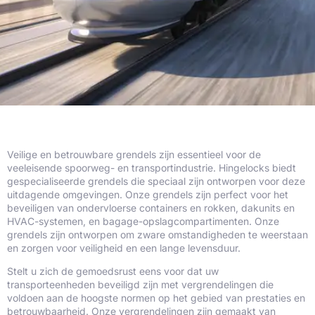
Veilige en betrouwbare grendels zijn essentieel voor de
veeleisende spoorweg- en transportindustrie. Hingelocks biedt
gespecialiseerde grendels die speciaal zijn ontworpen voor deze
uitdagende omgevingen. Onze grendels zijn perfect voor het
beveiligen van ondervloerse containers en rokken, dakunits en
HVAC-systemen, en bagage-opslagcompartimenten. Onze
grendels zijn ontworpen om zware omstandigheden te weerstaan
en zorgen voor veiligheid en een lange levensduur.
Stelt u zich de gemoedsrust eens voor dat uw
transporteenheden beveiligd zijn met vergrendelingen die
voldoen aan de hoogste normen op het gebied van prestaties en
betrouwbaarheid. Onze vergrendelingen zijn gemaakt van