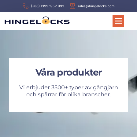
(+86) 1399 1952 993
sales@hingelocks.com
Våra produkter
Vi erbjuder 3500+ typer av gångjärn
och spärrar för olika branscher.