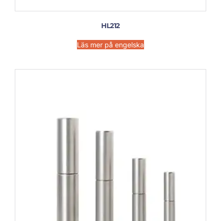
HL212
Läs mer på engelska