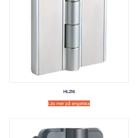
HL216
Läs mer på engelska