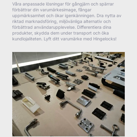
Våra anpassade lösningar för gångjärn och spärrar
förbättrar din varumärkesimage, fångar
uppmärksamhet och ökar igenkänningen. Dra nytta av
riktad marknadsföring, miljövänliga alternativ och
förbättrad användarupplevelse. Differentiera dina
produkter, skydda dem under transport och öka
kundlojaliteten. Lyft ditt varumärke med Hingelocks!