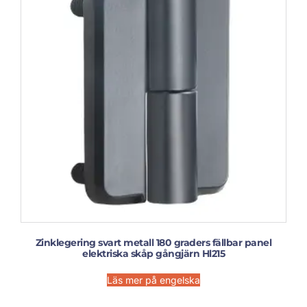
Zinklegering svart metall 180 graders fällbar panel
elektriska skåp gångjärn Hl215
Läs mer på engelska