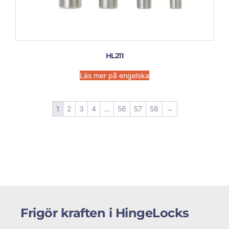
HL211
Läs mer på engelska
1
2
3
4
...
56
57
58
→
Frigör kraften i HingeLocks