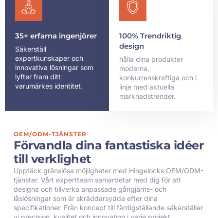
35+ erfarna ingenjörer
100% Trendriktig
design
Säkerställ
expertkunskaper och
hålla dina produkter
innovativa lösningar som
moderna,
lyfter fram ditt
konkurrenskraftiga och i
varumärkes identitet.
linje med aktuella
marknadstrender.
OEM/ODM-TJÄNSTER
Förvandla dina fantastiska idéer
till verklighet
Upptäck gränslösa möjligheter med Hingelocks OEM/ODM-
tjänster. Vårt expertteam samarbetar med dig för att
designa och tillverka anpassade gångjärns- och
låslösningar som är skräddarsydda efter dina
specifikationer. Från koncept till färdigställande säkerställer
vi precision, kvalitet och innovation i varje projekt.