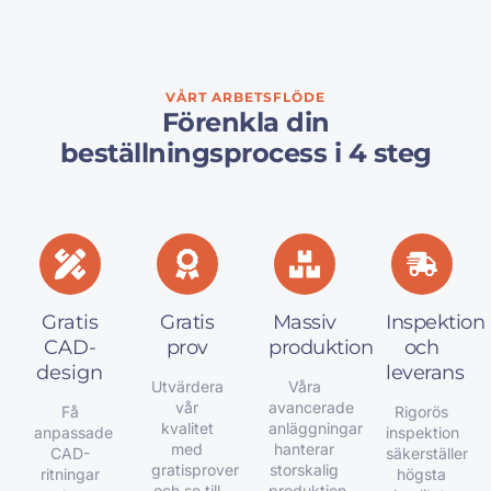
VÅRT ARBETSFLÖDE
Förenkla din
beställningsprocess i 4 steg
Gratis
Gratis
Massiv
Inspektion
CAD-
prov
produktion
och
design
leverans
Utvärdera
Våra
vår
avancerade
Få
Rigorös
kvalitet
anläggningar
anpassade
inspektion
med
hanterar
CAD-
säkerställer
gratisprover
storskalig
ritningar
högsta
och se till
produktion