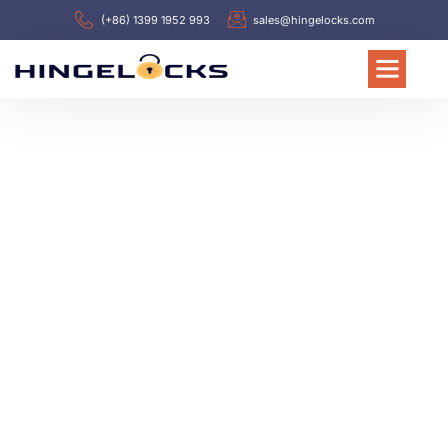
(+86) 1399 1952 993
sales@hingelocks.com
VÄLKOMMEN TILL HINGELOCKS
Ledande tillverkare av
elektriska skåpgångjärn
och spärrar i Kina sedan
1988