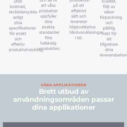
utan
kvalitet,
att våra
på ett
kostnad,
följt av
produkter
effektivt
skräddarsydda
säker
uppfyller
sätt och
enligt
förpackning
dina
levererar
dina
och
exakta
högkvalitativa
specifikationer
pålitlig
standarder
hårdvarulösningar
för exakt
frakt för
före
i tid.
och
att
fullskalig
effektiv
tillgodose
produktion.
produktutveckling.
dina
leveransbehov
VÅRA APPLIKATIONER
Brett utbud av
användningsområden passar
dina applikationer