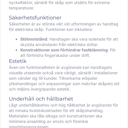
nyckelfaktor, särskilt för skåp som utsätts för extrema
temperaturer.
Säkerhetsfunktioner
Säkerheten är av största vikt vid utformningen av handtag
för elektriska skåp. Funktioner kan inkludera:
Stötmotstånd
: Handtagen ska vara isolerade för att
skydda användaren från elektriska stötar.
Konstruktioner som förhindrar fastklämning
: För
att förhindra fingerskador under drift.
Estetik
Även om funktionaliteten är avgörande kan handtagets
visuella utseende också vara viktigt, särskilt i installationer
som vänder sig till kunder. Tillverkarna erbjuder
ytbehandlingar och anpassningar som matchar skåpets stil
och miljöns övergripande estetik.
Underhåll och hållbarhet
Lågt underhållsbehov och hög hållbarhet är avgörande för
att minska livstidskostnaden för ett skåpshandtag.
Materialen ska tåla slitage och konstruktionen ska
minimera ansamling av smuts och förenkla
rengöringsprocessen.