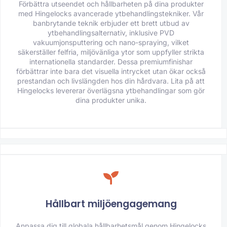
Förbättra utseendet och hållbarheten på dina produkter
med Hingelocks avancerade ytbehandlingstekniker. Vår
banbrytande teknik erbjuder ett brett utbud av
ytbehandlingsalternativ, inklusive PVD
vakuumjonsputtering och nano-spraying, vilket
säkerställer felfria, miljövänliga ytor som uppfyller strikta
internationella standarder. Dessa premiumfinishar
förbättrar inte bara det visuella intrycket utan ökar också
prestandan och livslängden hos din hårdvara. Lita på att
Hingelocks levererar överlägsna ytbehandlingar som gör
dina produkter unika.
Hållbart miljöengagemang
Anpassa dig till globala hållbarhetsmål genom Hingelocks