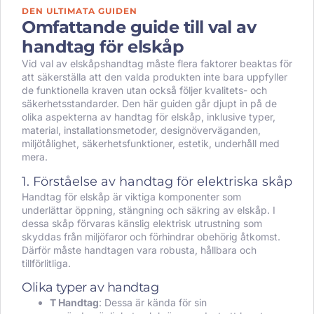
DEN ULTIMATA GUIDEN
Omfattande guide till val av
handtag för elskåp
Vid val av elskåpshandtag måste flera faktorer beaktas för
att säkerställa att den valda produkten inte bara uppfyller
de funktionella kraven utan också följer kvalitets- och
säkerhetsstandarder. Den här guiden går djupt in på de
olika aspekterna av handtag för elskåp, inklusive typer,
material, installationsmetoder, designöverväganden,
miljötålighet, säkerhetsfunktioner, estetik, underhåll med
mera.
1. Förståelse av handtag för elektriska skåp
Handtag för elskåp är viktiga komponenter som
underlättar öppning, stängning och säkring av elskåp. I
dessa skåp förvaras känslig elektrisk utrustning som
skyddas från miljöfaror och förhindrar obehörig åtkomst.
Därför måste handtagen vara robusta, hållbara och
tillförlitliga.
Olika typer av handtag
T Handtag
: Dessa är kända för sin