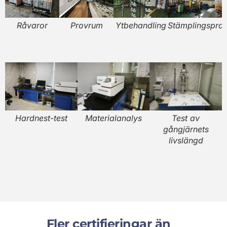
Råvaror
Provrum
Ytbehandling
Stämplingspro
p
Hardnest-test
Materialanalys
Test av
gångjärnets
livslängd
Fler certifieringar än