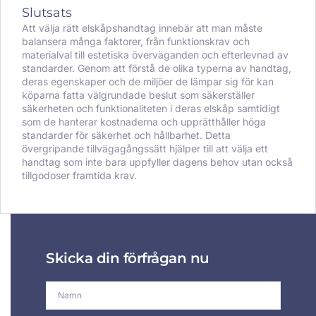
Slutsats
Att välja rätt elskåpshandtag innebär att man måste
balansera många faktorer, från funktionskrav och
materialval till estetiska överväganden och efterlevnad av
standarder. Genom att förstå de olika typerna av handtag,
deras egenskaper och de miljöer de lämpar sig för kan
köparna fatta välgrundade beslut som säkerställer
säkerheten och funktionaliteten i deras elskåp samtidigt
som de hanterar kostnaderna och upprätthåller höga
standarder för säkerhet och hållbarhet. Detta
övergripande tillvägagångssätt hjälper till att välja ett
handtag som inte bara uppfyller dagens behov utan också
tillgodoser framtida krav.
Skicka din förfrågan nu