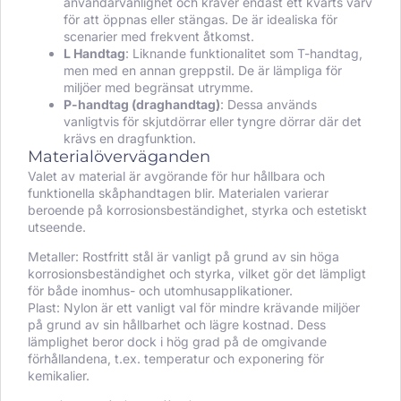
användarvänlighet och kräver endast ett kvarts varv
för att öppnas eller stängas. De är idealiska för
scenarier med frekvent åtkomst.
L Handtag
: Liknande funktionalitet som T-handtag,
men med en annan greppstil. De är lämpliga för
miljöer med begränsat utrymme.
P-handtag (draghandtag)
: Dessa används
vanligtvis för skjutdörrar eller tyngre dörrar där det
krävs en dragfunktion.
Materialöverväganden
Valet av material är avgörande för hur hållbara och
funktionella skåphandtagen blir. Materialen varierar
beroende på korrosionsbeständighet, styrka och estetiskt
utseende.
Metaller: Rostfritt stål är vanligt på grund av sin höga
korrosionsbeständighet och styrka, vilket gör det lämpligt
för både inomhus- och utomhusapplikationer.
Plast: Nylon är ett vanligt val för mindre krävande miljöer
på grund av sin hållbarhet och lägre kostnad. Dess
lämplighet beror dock i hög grad på de omgivande
förhållandena, t.ex. temperatur och exponering för
kemikalier.