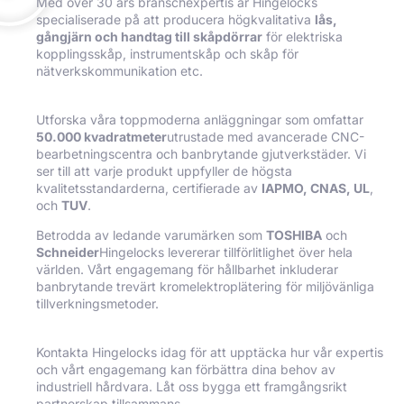
Med över 30 års branschexpertis är Hingelocks
specialiserade på att producera högkvalitativa
lås,
gångjärn och handtag till skåpdörrar
för elektriska
kopplingsskåp, instrumentskåp och skåp för
nätverkskommunikation etc.
Utforska våra toppmoderna anläggningar som omfattar
50.000 kvadratmeter
utrustade med avancerade CNC-
bearbetningscentra och banbrytande gjutverkstäder. Vi
ser till att varje produkt uppfyller de högsta
kvalitetsstandarderna, certifierade av
IAPMO, CNAS, UL
,
och
TUV
.
Betrodda av ledande varumärken som
TOSHIBA
och
Schneider
Hingelocks levererar tillförlitlighet över hela
världen. Vårt engagemang för hållbarhet inkluderar
banbrytande trevärt kromelektroplätering för miljövänliga
tillverkningsmetoder.
Kontakta Hingelocks idag för att upptäcka hur vår expertis
och vårt engagemang kan förbättra dina behov av
industriell hårdvara. Låt oss bygga ett framgångsrikt
partnerskap tillsammans.