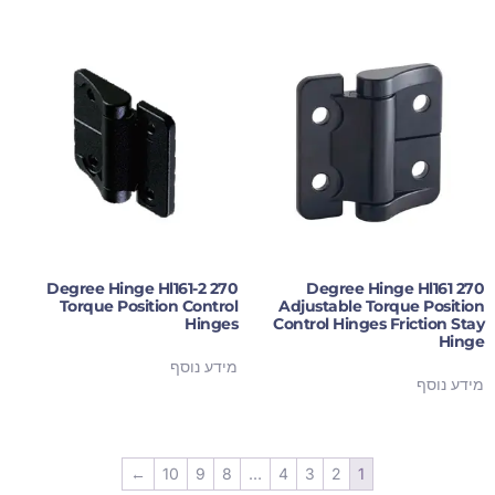
270 Degree Hinge Hl161-2
270 Degree Hinge Hl161
Torque Position Control
Adjustable Torque Position
Hinges
Control Hinges Friction Stay
Hinge
מידע נוסף
מידע נוסף
←
10
9
8
…
4
3
2
1