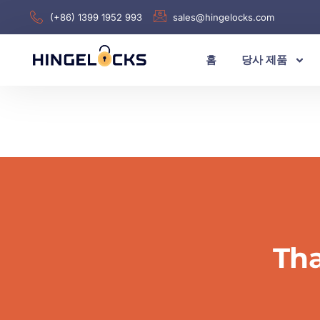
(+86) 1399 1952 993
sales@hingelocks.com
홈
당사 제품
Tha