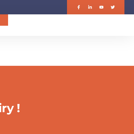
기
ry !