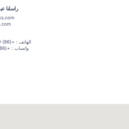
راسلنا عبر
ks.com
s.com
الهاتف : +(86) 1399 1952 993+
واتساب : +(86)1399 1952 993