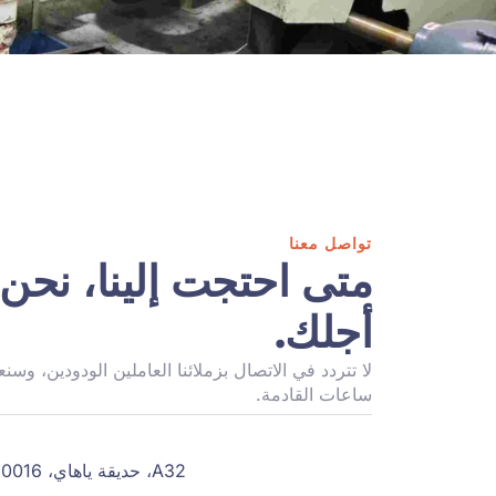
تواصل معنا
متى احتجت إلينا، نحن 
أجلك.
ساعات القادمة.
A32، حديقة ياهاي، 710016، مقاطعة شيان,