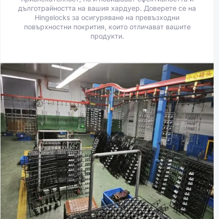
дълготрайността на вашия хардуер. Доверете се на
Hingelocks за осигуряване на превъзходни
повърхностни покрития, които отличават вашите
продукти.