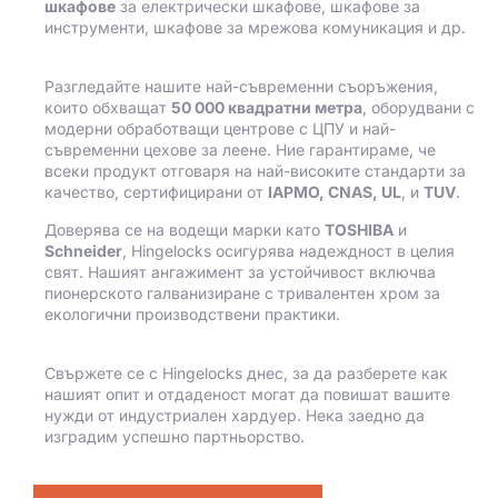
шкафове
за електрически шкафове, шкафове за
инструменти, шкафове за мрежова комуникация и др.
Разгледайте нашите най-съвременни съоръжения,
които обхващат
50 000 квадратни метра
, оборудвани с
модерни обработващи центрове с ЦПУ и най-
съвременни цехове за леене. Ние гарантираме, че
всеки продукт отговаря на най-високите стандарти за
качество, сертифицирани от
IAPMO, CNAS, UL
, и
TUV
.
Доверява се на водещи марки като
TOSHIBA
и
Schneider
, Hingelocks осигурява надеждност в целия
свят. Нашият ангажимент за устойчивост включва
пионерското галванизиране с тривалентен хром за
екологични производствени практики.
Свържете се с Hingelocks днес, за да разберете как
нашият опит и отдаденост могат да повишат вашите
нужди от индустриален хардуер. Нека заедно да
изградим успешно партньорство.