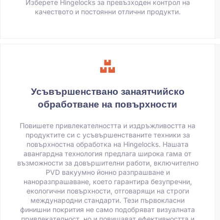
Изберете Hingelocks за превъзходен контрол на
качеството и постоянни отлични продукти.
Усъвършенствано занаятчийско
обработване на повърхности
Повишете привлекателността и издръжливостта на
продуктите си с усъвършенстваните техники за
повърхностна обработка на Hingelocks. Нашата
авангардна технология предлага широка гама от
възможности за довършителни работи, включително
PVD вакуумно йонно разпрашване и
наноразпрашаване, което гарантира безупречни,
екологични повърхности, отговарящи на строги
международни стандарти. Тези първокласни
финишни покрития не само подобряват визуалната
привлекателност, но и повишават ефективността и