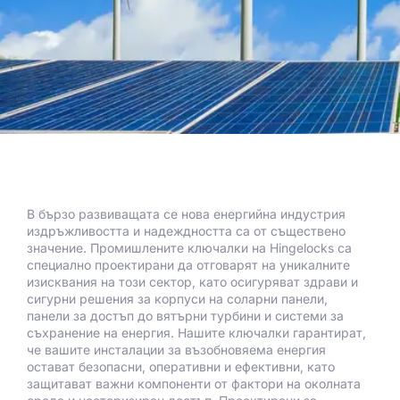
В бързо развиващата се нова енергийна индустрия
издръжливостта и надеждността са от съществено
значение. Промишлените ключалки на Hingelocks са
специално проектирани да отговарят на уникалните
изисквания на този сектор, като осигуряват здрави и
сигурни решения за корпуси на соларни панели,
панели за достъп до вятърни турбини и системи за
съхранение на енергия. Нашите ключалки гарантират,
че вашите инсталации за възобновяема енергия
остават безопасни, оперативни и ефективни, като
защитават важни компоненти от фактори на околната