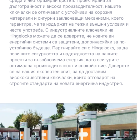
среда и неоторизиран достъп. Проектирани за
дълготрайност и висока производителност, нашите
ключалки се отличават с устойчиви на корозия
материали и сигурни заключващи механизми, което
гарантира, че те издържат на тежки външни условия и
честа употреба. С индустриалните ключалки на
Hingelocks можете да се доверите, че новите ви
енергийни системи са защитени, допринасяйки за по-
устойчиво бъдеще. Партнирайте си с Hingelocks, за да
повишите сигурността и надеждността на вашите
проекти за възобновяема енергия, като осигурите
оптимална производителност и спокойствие. Доверете
се на нашия експертен опит, за да доставим
висококачествени ключалки, които отговарят на
строгите стандарти на новата енергийна индустрия.