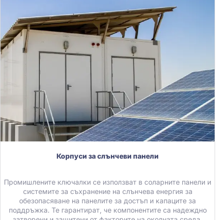
Корпуси за слънчеви панели
Промишлените ключалки се използват в соларните панели и
системите за съхранение на слънчева енергия за
обезопасяване на панелите за достъп и капаците за
поддръжка. Те гарантират, че компонентите са надеждно
затворени и защитени от факторите на околната среда.