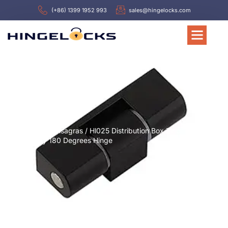
(+86) 1399 1952 993
sales@hingelocks.com
Inicio
/
Bisagras
/ Hl025 Distribution Box Zinc
Alloy 180 Degrees Hinge