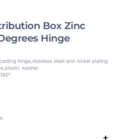
tribution Box Zinc
 Degrees Hinge
casting hinge,stainless steel and nickel plating
le,plastic washer.
180°
ch