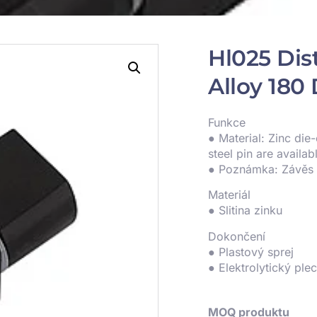
Hl025 Dis
Alloy 180
Funkce
● Material: Zinc die-
steel pin are availab
● Poznámka: Závěs 
Materiál
● Slitina zinku
Dokončení
● Plastový sprej
● Elektrolytický ple
MOQ produktu