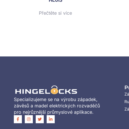
HL013
Přečtěte si více
P
Z
Specializujeme se na výrobu západek,
Ru
závěsů a madel elektrických rozvaděčů
Zá
pro nejrůznější průmyslové aplikace.