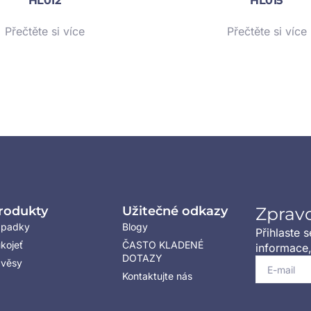
HL012
HL015
Přečtěte si více
Přečtěte si více
rodukty
Užitečné odkazy
Zprav
ápadky
Blogy
Přihlaste 
kojeť
ČASTO KLADENÉ
informace,
DOTAZY
věsy
Kontaktujte nás