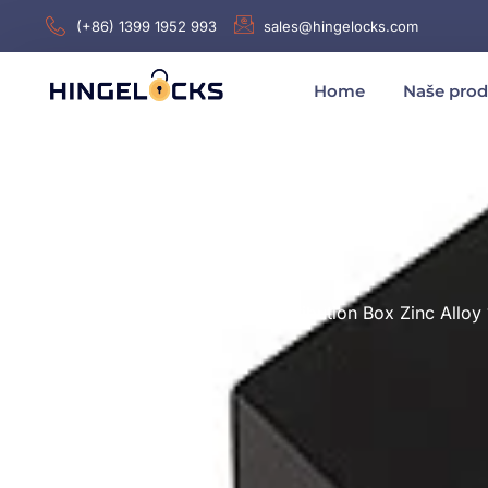
(+86) 1399 1952 993
sales@hingelocks.com
Home
Naše prod
Home
/
Závěsy
/ Hl025 Distribution Box Zinc Allo