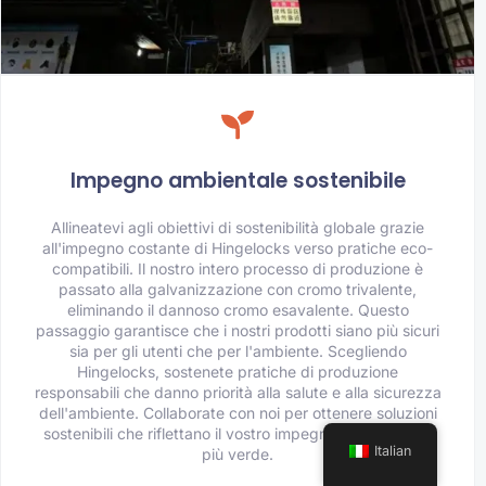
Impegno ambientale sostenibile
Allineatevi agli obiettivi di sostenibilità globale grazie
all'impegno costante di Hingelocks verso pratiche eco-
compatibili. Il nostro intero processo di produzione è
passato alla galvanizzazione con cromo trivalente,
eliminando il dannoso cromo esavalente. Questo
passaggio garantisce che i nostri prodotti siano più sicuri
sia per gli utenti che per l'ambiente. Scegliendo
Hingelocks, sostenete pratiche di produzione
responsabili che danno priorità alla salute e alla sicurezza
dell'ambiente. Collaborate con noi per ottenere soluzioni
sostenibili che riflettano il vostro impegno per un futuro
Italian
più verde.