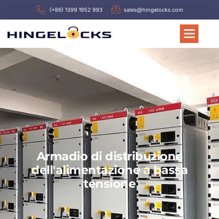
(+86) 1399 1952 993
sales@hingelocks.com
Armadio di distribuzione
dell'alimentazione a bassa
tensione