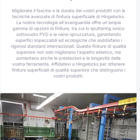
Migliorate il fascino e la durata dei vostri prodotti con le
tecniche avanzate di finitura superficiale di Hingelocks.
La nostra tecnologia all'avanguardia offre un'ampia
gamma di opzioni di finitura, tra cui lo sputtering ionico
sottovuoto PVD e la nano-spruzzatura, garantendo
superfici impeccabili ed ecologiche che soddisfano i
rigorosi standard internazionali. Queste finiture di qualità
superiore non solo migliorano l'aspetto estetico, ma
aumentano anche le prestazioni e la longevità della
vostra ferramenta. Affidatevi a Hingelocks per ottenere
finiture superficiali di qualità superiore che distinguono i
vostri prodotti.