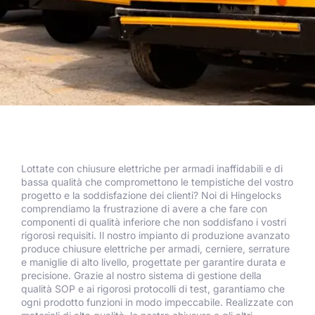
Lottate con chiusure elettriche per armadi inaffidabili e di
bassa qualità che compromettono le tempistiche del vostro
progetto e la soddisfazione dei clienti? Noi di Hingelocks
comprendiamo la frustrazione di avere a che fare con
componenti di qualità inferiore che non soddisfano i vostri
rigorosi requisiti. Il nostro impianto di produzione avanzato
produce chiusure elettriche per armadi, cerniere, serrature
e maniglie di alto livello, progettate per garantire durata e
precisione. Grazie al nostro sistema di gestione della
qualità SOP e ai rigorosi protocolli di test, garantiamo che
ogni prodotto funzioni in modo impeccabile. Realizzate con