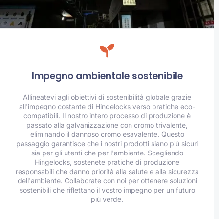
Impegno ambientale sostenibile
Allineatevi agli obiettivi di sostenibilità globale grazie
all'impegno costante di Hingelocks verso pratiche eco-
compatibili. Il nostro intero processo di produzione è
passato alla galvanizzazione con cromo trivalente,
eliminando il dannoso cromo esavalente. Questo
passaggio garantisce che i nostri prodotti siano più sicuri
sia per gli utenti che per l'ambiente. Scegliendo
Hingelocks, sostenete pratiche di produzione
responsabili che danno priorità alla salute e alla sicurezza
dell'ambiente. Collaborate con noi per ottenere soluzioni
sostenibili che riflettano il vostro impegno per un futuro
più verde.