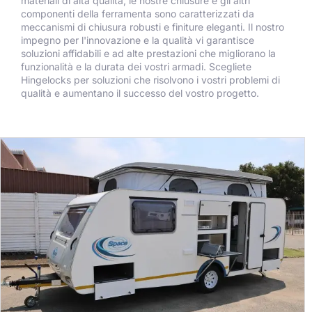
materiali di alta qualità, le nostre chiusure e gli altri
componenti della ferramenta sono caratterizzati da
meccanismi di chiusura robusti e finiture eleganti. Il nostro
impegno per l'innovazione e la qualità vi garantisce
soluzioni affidabili e ad alte prestazioni che migliorano la
funzionalità e la durata dei vostri armadi. Scegliete
Hingelocks per soluzioni che risolvono i vostri problemi di
qualità e aumentano il successo del vostro progetto.