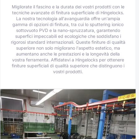
Migliorate il fascino e la durata dei vostri prodotti con le
tecniche avanzate di finitura superficiale di Hingelocks.
La nostra tecnologia all'avanguardia offre un'ampia
gamma di opzioni di finitura, tra cui lo sputtering ionico
sottovuoto PVD e la nano-spruzzatura, garantendo
superfici impeccabili ed ecologiche che soddisfano i
rigorosi standard internazionali. Queste finiture di qualità
superiore non solo migliorano l'aspetto estetico, ma
aumentano anche le prestazioni e la longevità della
vostra ferramenta. Affidatevi a Hingelocks per ottenere
finiture superficiali di qualità superiore che distinguono i
vostri prodotti.