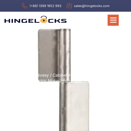
(+86) 1399 1952 993
sales@hingelocks.com
Domov
/
Závesy
/ Cabinet Hinge Hl105 180
Degree Electric Motorized Hinges