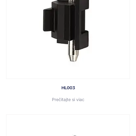
HL003
Prečítajte si viac