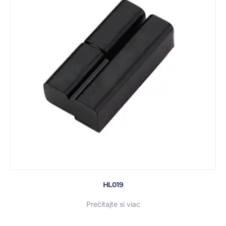
HL019
Prečítajte si viac