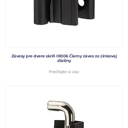
Závesy pre dvere skríň Hl006 Čierny záves zo zinkovej
zliatiny
Prečítajte si viac