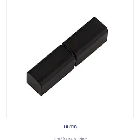
HL018
Prečítajte si viac