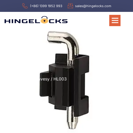
(+86) 1399 1952 993
sales@hingelocks.com
Domov
/
Závesy
/ HL003