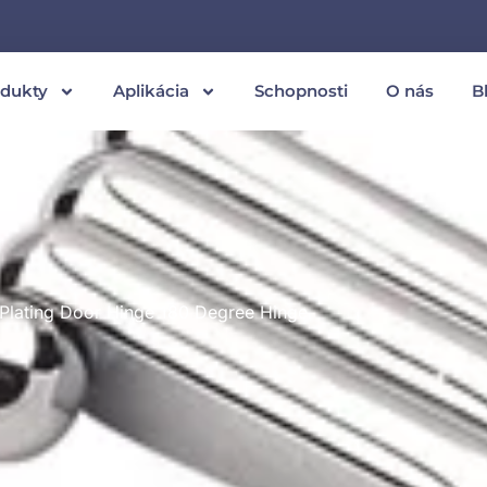
odukty
Aplikácia
Schopnosti
O nás
B
l Plating Door Hinge 180 Degree Hinge