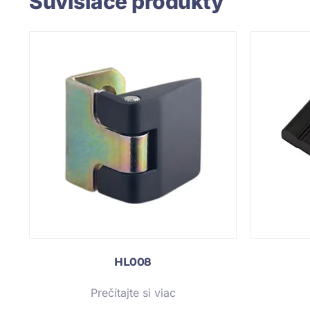
Súvisiace produkty
HL008
Prečítajte si viac