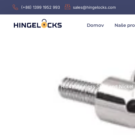
(+86) 1399 1952 993
sales@hingelocks.com
Domov
Naše pr
Domov
/
Závesy
/ Hl041 Stainless Steel and Nicke