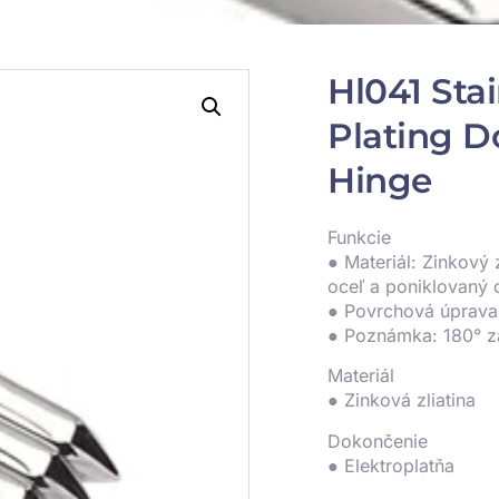
Hl041 Stai
Plating D
Hinge
Funkcie
● Materiál: Zinkový z
oceľ a poniklovaný 
● Povrchová úprava
● Poznámka: 180° z
Materiál
● Zinková zliatina
Dokončenie
● Elektroplatňa