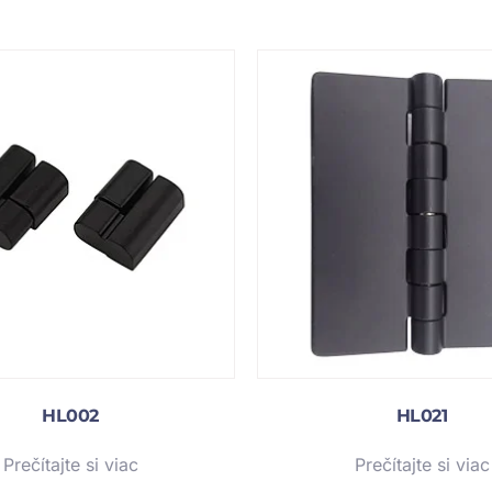
HL002
HL021
Prečítajte si viac
Prečítajte si viac