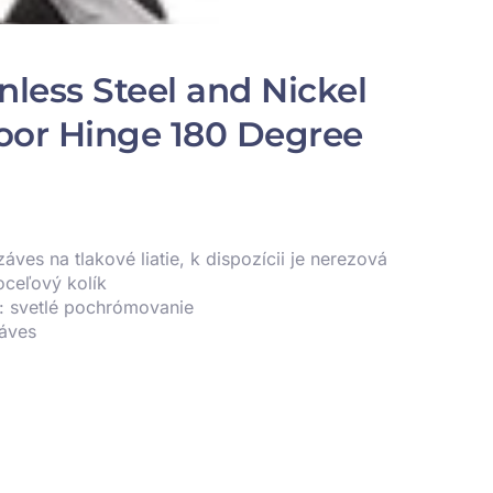
nless Steel and Nickel
oor Hinge 180 Degree
áves na tlakové liatie, k dispozícii je nerezová
oceľový kolík
: svetlé pochrómovanie
áves