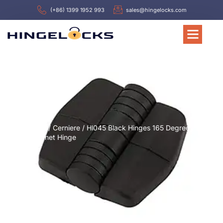
(+86) 1399 1952 993
sales@hingelocks.com
Casa
/
Cerniere
/ Hl045 Black Hinges 165 Degree
Cabinet Hinge