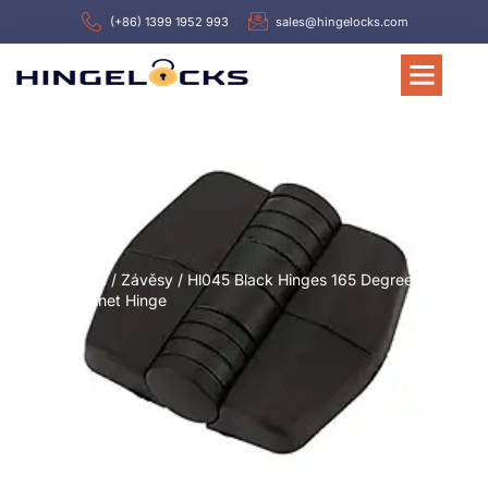
(+86) 1399 1952 993
sales@hingelocks.com
Home
/
Závěsy
/ Hl045 Black Hinges 165 Degree
Cabinet Hinge