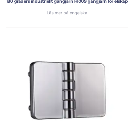
180 graders industriellt gångjärn Hl009 gångjärn för elskåp
Läs mer på engelska