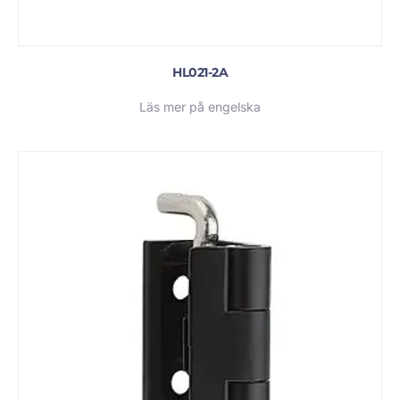
HL021-2A
Läs mer på engelska